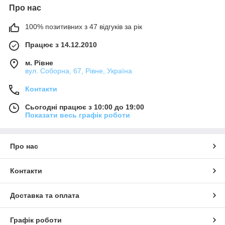
Про нас
100% позитивних з 47 відгуків за рік
Працює з 14.12.2010
м. Рівне
вул. Соборна, 67, Рівне, Україна
Виберіть бойлер та оформіть замовлення на сайті
або по телефону
Контакти
Сьогодні працює з 10:00 до 19:00
Показати весь графік роботи
Про нас
Контакти
Наш менеджер передзвонить і уточнить деталі
Доставка та оплата
замовлення
Графік роботи