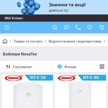
Мій Клімат
Товари та послуги
Водопостачання і водопідготовка
Бойлери NovaTec
Сортування
0
Фільтри