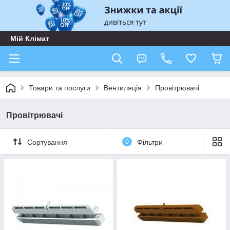
Мій Клімат
Товари та послуги
Вентиляція
Провітрювачі
Провітрювачі
Сортування
0
Фільтри