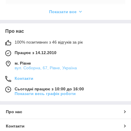
Показати все
Тільки 100%
оригінальний товар
Про нас
100% позитивних з 46 відгуків за рік
Працює з 14.12.2010
Інтернет-магазин
кондиціонерів
MyClimat.com.ua
Виберіть кондиціонер та оформіть замовлення на
офіційний дилер всіх представлених товарів на
м. Рівне
сайті або по телефону
вул. Соборна, 67, Рівне, Україна
території України. Серед нашого асортименту
кондиціонери таких світових брендів: Panasonic,
Контакти
Mitsubishi Electric, Daikin, Mitsubishi Heavy, Toshiba,
Midea, Cooper&Hunter, Tosot, Neoclima, Lessar, Idea,
Сьогодні працює з 10:00 до 16:00
Leberg, Ballu, Zanussi, Electrolux і багато інших.
Показати весь графік роботи
Про нас
Наш менеджер передзвонить і уточнить деталі
Контакти
замовлення