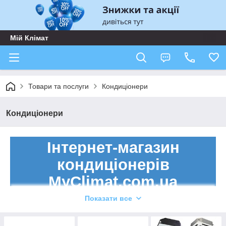
Мій Клімат
Товари та послуги
Кондиціонери
Кондиціонери
Інтернет-магазин
кондиціонерів
MyClimat.com.ua
Показати все
Компанія «Мій Клімат»
займається продажем,