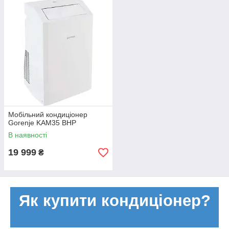
кондиціонерів?
Всі кондиціонери поділяються на такі типи:
побутові
(
спліт-системи настінного типу
, мобільні і
віконні кондиціонери)
напівпромислові кондиціонери
(
касетні
,
підлогово-
стельові
,
канальні
, мульти-зональні кондиціонери)
Мобільний кондиціонер
промислові кондиціонери
(VRF-системи, руфтопи,
Gorenje KAM35 BHP
центральні кондиціонери)
В наявності
19 999
₴
Як купити кондиціонер?