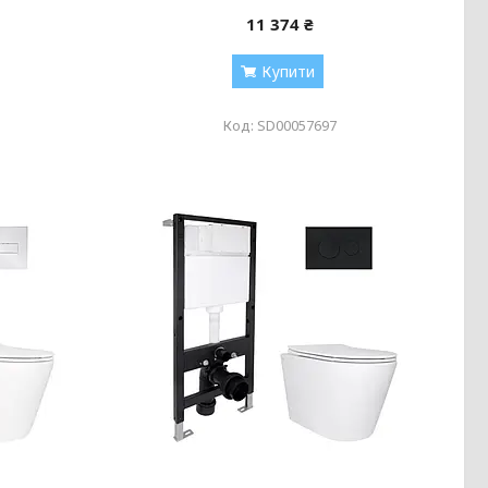
11 374 ₴
Купити
SD00057697