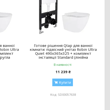
я ванної
Готове рішення Qtap для ванної
Robin Ultra
кімнати: підвісний унітаз Robin Ultra
омплект
Quiet 490x365x325 + комплект
кругла
інсталяції Standard (лінійна
В наявності
11 239 ₴
Купити
SD00057638