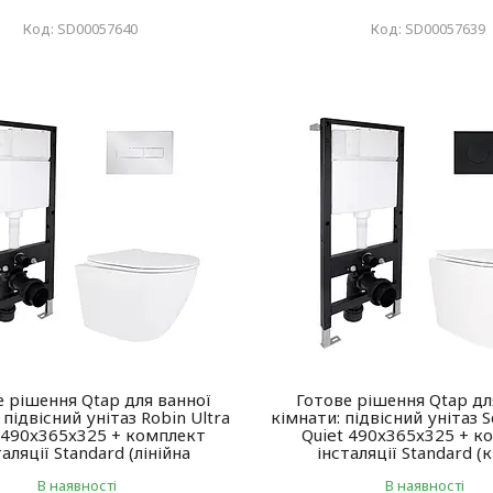
SD00057640
SD00057639
е рішення Qtap для ванної
Готове рішення Qtap дл
 підвісний унітаз Robin Ultra
кімнати: підвісний унітаз S
 490x365x325 + комплект
Quiet 490x365x325 + к
таляції Standard (лінійна
інсталяції Standard (
В наявності
В наявності