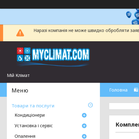
Наразі компанія не може швидко обробляти заявки
Мій Клімат
Головна
🛍
Товари та послуги
Кондиціонери
Комплек
Установка і сервіс
Опалення