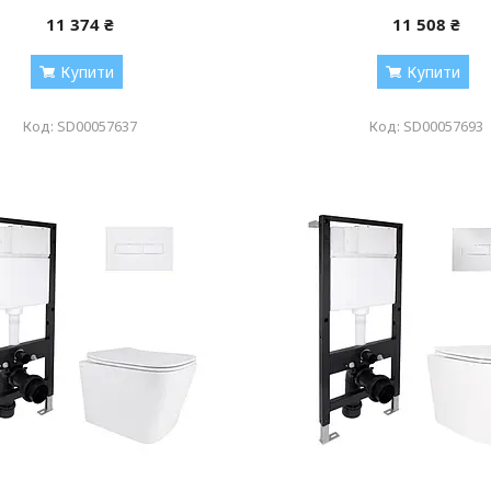
11 374 ₴
11 508 ₴
Купити
Купити
SD00057637
SD00057693