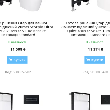
е рішення Qtap для ванної
Готове рішення Qtap дл
підвісний унітаз Scorpio Ultra
кімнати: підвісний унітаз S
 520x365x365 + комплект
Quiet 490x365x325 + к
інсталяції Standard
інсталяції Standard (
В наявності
В наявності
11 508 ₴
11 374 ₴
Купити
Купити
SD00057702
SD00057691