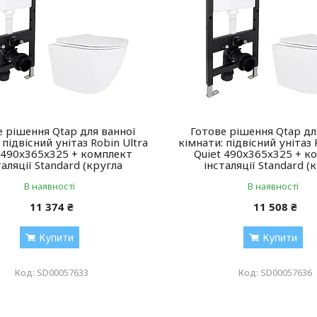
е рішення Qtap для ванної
Готове рішення Qtap дл
 підвісний унітаз Robin Ultra
кімнати: підвісний унітаз 
 490x365x325 + комплект
Quiet 490x365x325 + к
таляції Standard (кругла
інсталяції Standard (
В наявності
В наявності
11 374 ₴
11 508 ₴
Купити
Купити
SD00057633
SD00057636