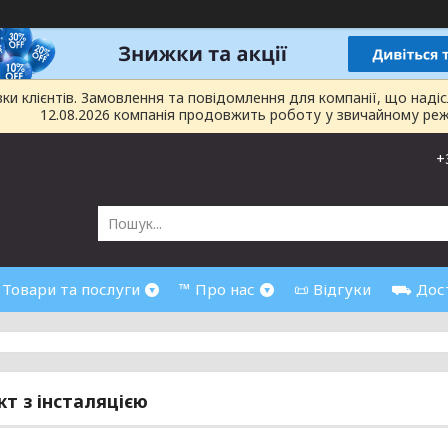
 клієнтів. Замовлення та повідомлення для компанії, що надіслан
12.08.2026 компанія продовжить роботу у звичайному реж
+
 Товари та послуги
™ Про нас
📜 Відгуки
⛟ Дост
т з інсталяцією