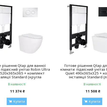
е рішення Qtap для ванної
Готове рішення Qtap дл
 підвісний унітаз Robin Ultra
кімнати: підвісний унітаз 
 520x365x365 + комплект
Quiet 490x365x325 + к
таляції Standard (кругла
інсталяції Standard (л
В наявності
В наявності
11 374 ₴
11 508 ₴
Купити
Купити