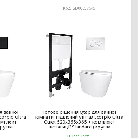
SD00057645
я ванної
Готове рішення Qtap для ванної
corpio Ultra
кімнати: підвісний унітаз Scorpio Ultra
омплект
Quiet 520x365x365 + комплект
кругла
інсталяції Standard (кругла
В наявності