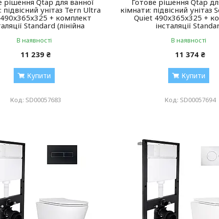
е рішення Qtap для ванної
Готове рішення Qtap дл
 підвісний унітаз Tern Ultra
кімнати: підвісний унітаз S
 490x365x325 + комплект
Quiet 490x365x325 + к
таляції Standard (лінійна
інсталяції Standa
В наявності
В наявності
11 239 ₴
11 374 ₴
Купити
Купити
SD00057683
SD00057694