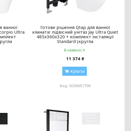
я ванної
Готове рішення Qtap для ванної
corpio Ultra
кімнати: підвісний унітаз Jay Ultra Quiet
омплект
485x360x320 + комплект інсталяції
кругла
Standard (кругла
В наявності
11 374 ₴
Купити
SD00057709