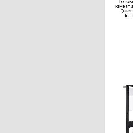
Готов
кімнати:
Quiet
інс