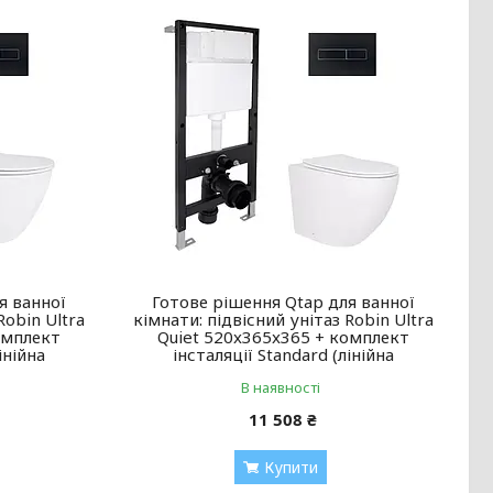
я ванної
Готове рішення Qtap для ванної
Robin Ultra
кімнати: підвісний унітаз Robin Ultra
омплект
Quiet 520x365x365 + комплект
інійна
інсталяції Standard (лінійна
В наявності
11 508 ₴
Купити