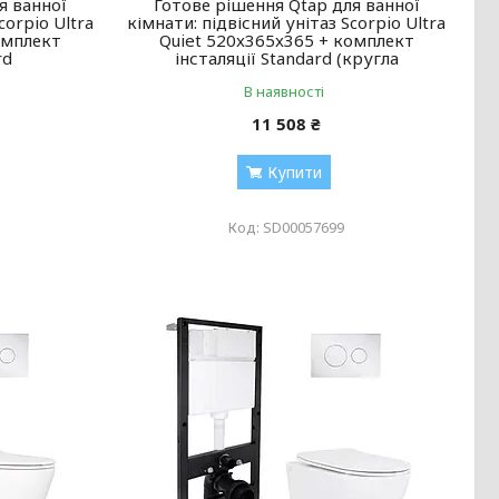
я ванної
Готове рішення Qtap для ванної
corpio Ultra
кімнати: підвісний унітаз Scorpio Ultra
омплект
Quiet 520x365x365 + комплект
rd
інсталяції Standard (кругла
В наявності
11 508 ₴
Купити
SD00057699