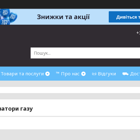
+
 Товари та послуги
™ Про нас
📜 Відгуки
⛟ Дост
затори газу