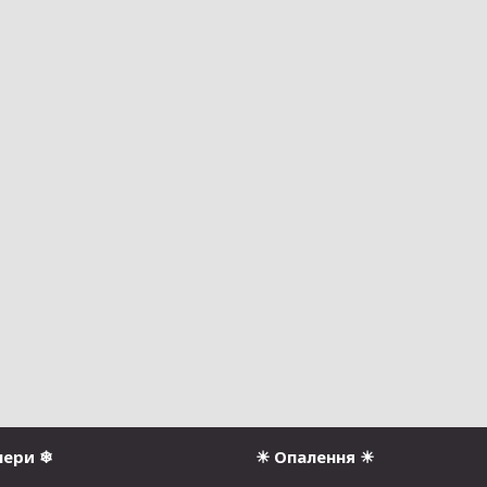
нери ❄
☀ Опалення ☀