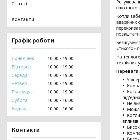
Регулюван
Статті
пілотного 
Котли забе
Контакти
аварійних 
перекриває
позаштатни
Графік роботи
Безшумніс
«тихого» п
На теплоге
Понеділок
10:00
19:00
технічних 
Вівторок
10:00
19:00
Переваги:
Середа
10:00
19:00
Уніве
Четвер
10:00
19:00
Компа
Котли
Пʼятниця
10:00
19:00
під'єдн
Субота
10:00
16:00
Не ви
Неділя
10:00
16:00
Можли
Котли
впливів
Висок
Контакти
Компа
Висок