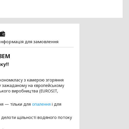
Інформація для замовлення
8EM
ку!!
економкласу з камерою згоряння
му зажаданому на європейському
ького виробництва (EUROSIT,
ня — тільки для
опалення
і для
и делоти щільності водяного потоку