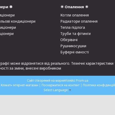
нери ❄
☀ Опалення ☀
иціонери
Котли опалення
ельові кондиціонери
Радиатори опалення
диціонери
Тепла підлога
иціонери
Труби та фітинги
Обігрівачі
Рушникосушки
Буферні ємності
рафії може відрізнятися від реального. Технічні характеристик
ості за зміни, внесені виробником
Сайт створений на маркетплейсі
Prom.ua
«Мій Клімат» інтернет-магазин |
Поскаржитися на контент
|
Політика конфіденцій
Select Language
▼