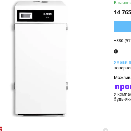
В наявно
14 765
+380 (97
поверне
У компан
будь-як