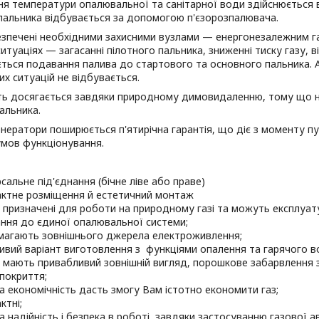
ня температури опалювальної та санітарної води здійснюється
пальника відбувається за допомогою п'єзорозпалювача.
зпечені необхідними захисними вузлами — енергонезалежним га
ситуаціях — загасанні пілотного пальника, зниженні тиску газу, 
ться подавання палива до стартового та основного пальника. 
х ситуацій не відбувається.
ть досягається завдяки природному димовидаленню, тому що н
альника.
нератори поширюється п'ятирічна гарантія, що діє з моменту п
умов функціонування.
рсальне під'єднання (бічне ліве або праве)
ктне розміщення й естетичний монтаж
 призначені для роботи на природному газі та можуть експлуат
ання до єдиної опалювальної системи;
магають зовнішнього джерела електроживлення;
вий варіант виготовлення з функціями опалення та гарячого в
 мають привабливий зовнішній вигляд, порошкове забарвлення з
 покриття;
а економічність дасть змогу Вам істотно економити газ;
ктні;
а надійність і безпека в роботі, завдяки застосуванню газової 