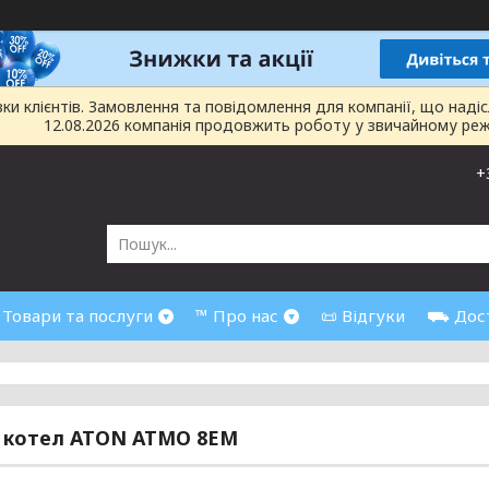
 клієнтів. Замовлення та повідомлення для компанії, що надіслан
12.08.2026 компанія продовжить роботу у звичайному реж
+
 Товари та послуги
™ Про нас
📜 Відгуки
⛟ Дост
й котел ATON ATMO 8EM