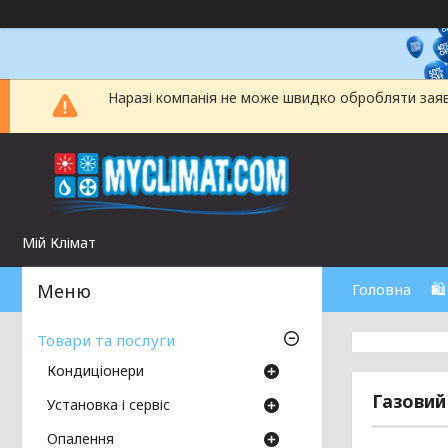
Наразі компанія не може швидко обробляти заявки
Мій Клімат
Головна
🛍
Товари та послуги
Кондиціонери
Газови
Установка і сервіс
Опалення