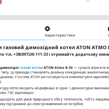
Характеристики
и газовий димохідний котел ATON ATMO 
по тіл. +38(097)30-111-33 і отримайте додаткову зниж
 димохідні
газові котли
ATON Atmo 8-30
— сучасні агрегати 
 типу. Ці прилади становлять реальну конкуренцію аналогічно
аднанню. У котлах АТОН застосовуються комплектуючі європейс
.
туру Atmo входять модифікації в одне- і двоконтурне виконан
люс ГВС відповідно.
ідходять для умов природного обігу теплоносія, тобто завдяк
ому під'єднання до електроживлення не потрібне.