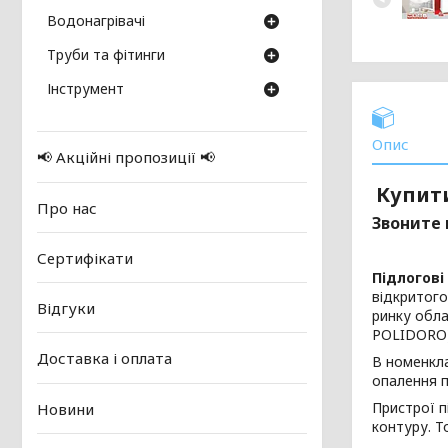
Водонагрівачі
Труби та фітинги
Інструмент
Опис
📢 Акційні пропозиції 📢
Купит
Про нас
Звоните 
Сертифікати
Підлогові
відкритого
Відгуки
ринку обл
POLIDORO)
Доставка і оплата
В номенкла
опалення п
Пристрої п
Новини
контуру. Т