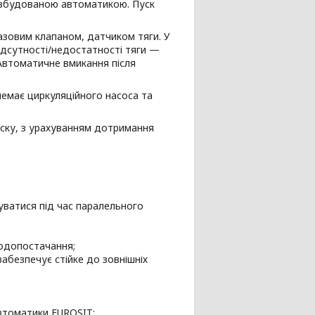
 вбудованою автоматикою. Пуск
зовим клапаном, датчиком тяги. У
відсутності/недостатності тяги —
Автоматичне вмикання після
емає циркуляційного насоса та
уску, з урахуванням дотримання
уватися під час паралельного
одопостачання;
абезпечує стійке до зовнішніх
автоматики EUROSIT;