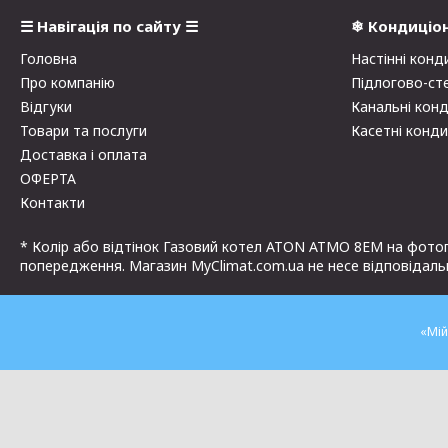
☰ Навігація по сайту ☰
❄ Кондиціо
Головна
Настінні конд
Про компанію
Підлогово-ст
Відгуки
Канальні кон
Товари та послуги
Касетні конд
Доставка і оплата
ОФЕРТА
Контакти
* Колір або відтінок Газовий котел ATON ATMO 8EM на фотог
попередження. Магазин MyClimat.com.ua не несе відповідальн