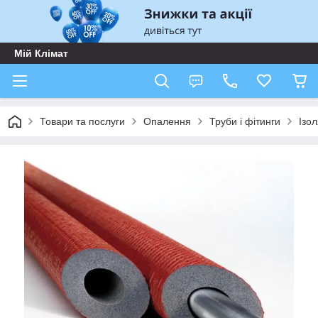
Мій Клімат
Товари та послуги
Опалення
Труби і фітинги
Ізол