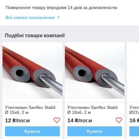
Повернення товару впродовж 14 днів за домовленістю
Всі умови повернення
Подібні товари компанії
Утеплювач Sanflex Stabil
Утеплювач Sanflex Stabil
Утеп
Ø 15х6, 2 м
Ø 18х6, 2 м
Ø22х
12
14
16
₴/пог.м
₴/пог.м
₴
Купити
Купити