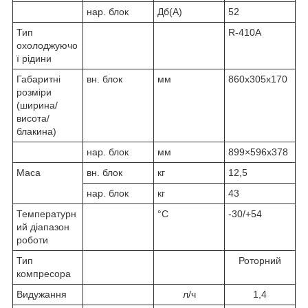
нар. блок
Дб(А)
52
Тип
R-410A
охолоджуючо
ї рідини
Габаритні
вн. блок
мм
860х305х170
розміри
(ширина/
висота/
блакина)
нар. блок
мм
899×596х378
Маса
вн. блок
кг
12,5
нар. блок
кг
43
Температурн
°C
-30/+54
ий діапазон
роботи
Тип
Роторний
компресора
Видужання
л/ч
1,4