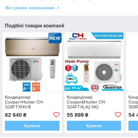
Всі умови повернення
Подібні товари компанії
Кондиціонер
Кондиціонер
Конд
Cooper>Hunter CH-
Cooper&Hunter CH-
Coop
S18FTXHV-B
S24FTXLA2-NG
S09
62 640
55 899
54 
₴
₴
Купити
Купити