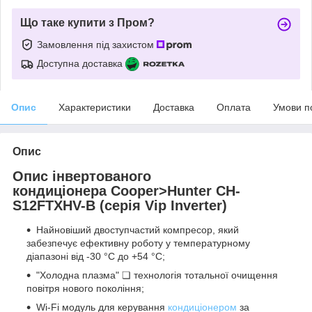
Що таке купити з Пром?
Замовлення під захистом
Доступна доставка
Опис
Характеристики
Доставка
Оплата
Умови п
Опис
Опис інвертованого
кондиціонера Cooper>Hunter CH-
S12FTXHV-B (серія Vip Inverter)
Найновіший двоступчастий компресор, який
забезпечує ефективну роботу у температурному
діапазоні від -30 °С до +54 °C;
"Холодна плазма" ❏ технологія тотальної очищення
повітря нового покоління;
Wi-Fi модуль для керування
кондиціонером
за