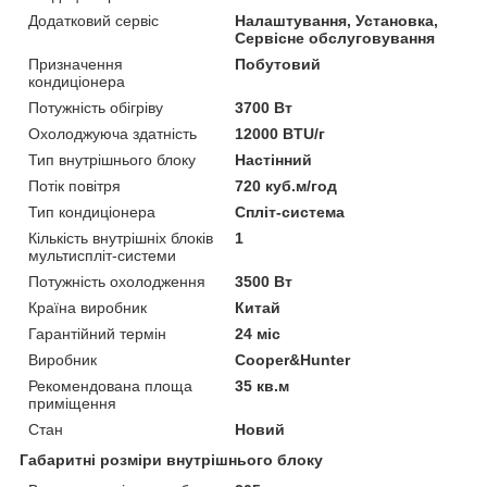
Додатковий сервіс
Налаштування, Установка,
Сервісне обслуговування
Призначення
Побутовий
кондиціонера
Потужність обігріву
3700 Вт
Охолоджуюча здатність
12000 BTU/г
Тип внутрішнього блоку
Настінний
Потік повітря
720 куб.м/год
Тип кондиціонера
Спліт-система
Кількість внутрішніх блоків
1
мультиспліт-системи
Потужність охолодження
3500 Вт
Країна виробник
Китай
Гарантійний термін
24 міс
Виробник
Cooper&Hunter
Рекомендована площа
35 кв.м
приміщення
Стан
Новий
Габаритні розміри внутрішнього блоку