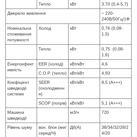
Тепло
кВт
3,70 (0,4-5,7)
Джерело живлення
~ 220-
240В/50Гц/1Ф
Номінальна
Холод
кВт
0,76 (0,08-
споживання
1,5)
потужності
Тепло
кВт
0,75 (0,08-
1,6)
Енергоефект
EER (холод)
кВт/кВт
4,6
ивність
C.O.P. (тепло)
кВт/кВт
4,93
Коефіцієнт
SEER
кВт/кВт
8,5 (А+++)
швидкодії
(охолодженн
системи
я)
SCOP (погрів)
кВт/кВт
5,1 (А+++)
Машина
м3/ч
720
швидкодії
Рівень шуму
вон. блок (ми/
Дб(А)
38/34/32/28/2
серед/Ч)
4/20