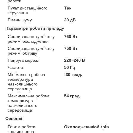
роботи
Пульт дистанційного
Так
керування
Рівень шуму
20 дБ
Параметри роботи приладу
Споживана потужність у
760 Вт
режимі охолодження
Споживана потужність у
750 Вт
режимі обігріву
Напруга мережі
220~240 В
Частота
50 Гц
Мінімальна робоча
-30 град.
температура
навколишнього
середовища
Максимальна робоча
54 град.
температура
навколишнього
середовища
Основні
Режим роботи
Охолодження/обігрів
кондиціонера