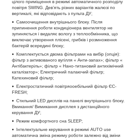
цілого приміщення в режимі автоматичного розподілу
повітря SWING. Дев’ять різних варіантів жалюзі по
вертикалі, які відповідають з пульта ДУ;
Самоочищення внутрішнього блоку. Після
припинення роботи кондиціонера вентилятор не
зупиняється і видаляє вологу з теплообмінника, що
виключає утворення плісені, грибків і розмноження
бактерій всередині блоку;
Комплектується двома фільтрами на вибір (опція):
фільтр з активованого вугілля « Анти-запах»; фільтр «
Антібактеріль»; фільтр « Нано-титановий антихімічний
каталізатор»; Електричний палаючий фільтр;
Катехиновий фільтр;
Електростатичний повітряооебільний фільтр ЄС-
FRESH;
Стильний LED дисплів на панелі внутрішнього блоку.
Вмикання/ Вимикання дисплея з дистанційного
керування ДУ;
Режим комфортного сна SLЕЕР;
Інтелектуальне керування в режимі AUTO use
автоматична зміна режиму роботи залежно від зміни