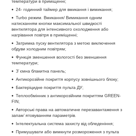
температури в приміщенні;
24- годинний таймер для вмикання і вимикання;
Turbo режим. Вмикання/ Вимикання одним
натисканням кнопки максимальної швидкості
вентилятора для інтенсивного охолодження або
нагрівання повітря в приміщенні;
Затримка пуску вентилятора з метою виключення
обдуви холодним повітрям;
Функція зменшення вологості без зменшення
температури;
З’ ємна блакитна панель;
Антикорозійне покриття корпусу зовнішнього блоку;
Бактеріцидне покриття пульта ДУ;
Теплообмінник з антикорозійним покриттям GREEN-
FIN;
Авторські права на автоматичне перезавантаження з
запам’ ятовуванням параметрів.
Інтелектуальна система захисту від обледеніння;
Примушувати або вимкнути розмороження з пульта