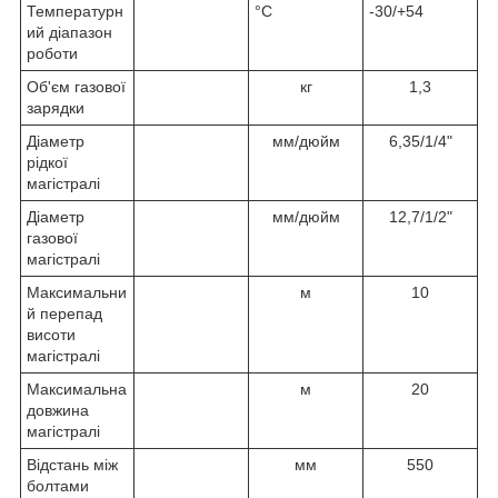
Температурн
°C
-30/+54
ий діапазон
роботи
Об'єм газової
кг
1,3
зарядки
Діаметр
мм/дюйм
6,35/1/4"
рідкої
магістралі
Діаметр
мм/дюйм
12,7/1/2"
газової
магістралі
Максимальни
м
10
й перепад
висоти
магістралі
Максимальна
м
20
довжина
магістралі
Відстань між
мм
550
болтами