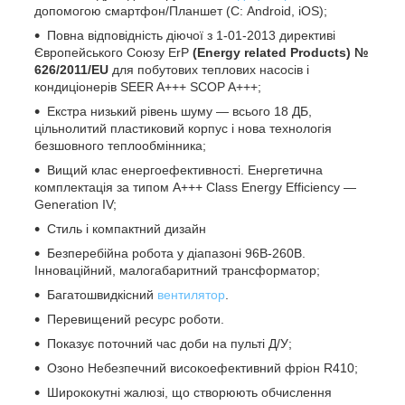
допомогою смартфон/Планшет (С: Android, iOS);
Повна відповідність діючої з 1-01-2013 директиві
Європейського Союзу ErP
(Energy related Products) №
626/2011/EU
для побутових теплових насосів і
кондиціонерів SEER A+++ SCOP A+++;
Екстра низький рівень шуму — всього 18 ДБ,
цільнолитий пластиковий корпус і нова технологія
безшовного теплообмінника;
Вищий клас енергоефективності. Енергетична
комплектація за типом A+++ Class Energy Efficiency —
Generation IV;
Стиль і компактний дизайн
Безперебійна робота у діапазоні 96В-260В.
Інноваційний, малогабаритний трансформатор;
Багатошвидкісний
вентилятор
.
Перевищений ресурс роботи.
Показує поточний час доби на пульті Д/У;
Озоно Небезпечний високоефективний фріон R410;
Ширококутні жалюзі, що створюють обчислення