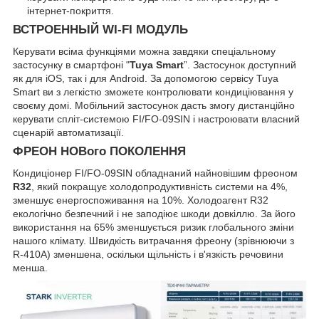
інтернет-покриття.
ВСТРОЕННЫЙ WI-FI МОДУЛЬ
Керувати всіма функціями можна завдяки спеціальному
застосунку в смартфоні "
Tuya Smart
”. Застосунок доступний
як для iOS, так і для Android. За допомогою сервісу Tuya
Smart ви з легкістю зможете контролювати кондиціювання у
своєму домі. Мобільний застосунок дасть змогу дистанційно
керувати спліт-системою FI/FO-09SIN і настроювати власний
сценарій автоматизації.
ФРЕОН НОВого ПОКОЛЕННЯ
Кондиціонер FI/FO-09SIN обладнаний найновішим фреоном
R32
, який покращує холодопродуктивність системи на 4%,
зменшує енергоспоживання на 10%. Холодоагент R32
екологічно безпечний і не заподіює шкоди довкіллю. За його
використання на 65% зменшується ризик глобального зміни
нашого клімату. Швидкість витрачання фреону (зрівнюючи з
R-410A) зменшена, оскільки щільність і в'язкість речовини
менша.