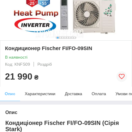
Кондиционер Fischer FI/FO-09SIN
В наявності
Код: KNFS09
Роздріб
21 990
₴
Опис
Характеристики
Доставка
Оплата
Умови п
Опис
Кондиціонер Fischer FI/FO-09SIN (Сірія
Stark)