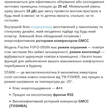
призначається для ефективного обігрівання або охолодження
житлових приміщень площею до
25 м2
. Мінімальний рівень
шуму (всього
19 дБ
) дає змогу провести монтаж пристрою в
будь-який із кімнат, чи то дитяча кімната, спальня, чи то
гостьова.
Внутрішній блок
кондиціонера
виготовлений у лаконічному та
стильному дизайні, який неодмінно підійде під будь-який
інтер'єр. Зовнішній блок обладнаний потужним і
енергоефективним
роторним компресором GMCC
.
Модель Fischer FI/FO-09SIN має
режим осушення
— повітря
стає чистішим без зайвої затьмареності,
режим вентиляції
—
відбувається циркуляція повітря в приміщенні, і багато інших
функцій для забезпечення вашого максимально комфортного
перебування в будинку.
STARK — це високотехнологічна й економічна інверторна
спліт-система нового покоління від TM FISHER, яка працює в
режимі нагрівання за температури до -25
°.
Клас енергоощадження —
А++
.
Працює на екологічному
фреоне R32
.
Високоефективний роторний компресор
GMCC
(TOSHIBA)
.