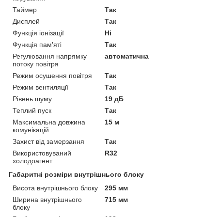
Таймер
Так
Дисплей
Так
Функція іонізації
Ні
Функція пам'яті
Так
Регулювання напрямку
автоматична
потоку повітря
Режим осушення повітря
Так
Режим вентиляції
Так
Рівень шуму
19 дБ
Теплий пуск
Так
Максимальна довжина
15 м
комунікацій
Захист від замерзання
Так
Використовуваний
R32
холодоагент
Габаритні розміри внутрішнього блоку
Висота внутрішнього блоку
295 мм
Ширина внутрішнього
715 мм
блоку