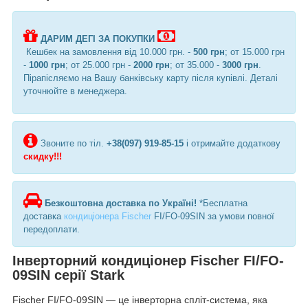
ДАРИМ ДЕГІ ЗА ПОКУПКИ
Кешбек на замовлення від 10.000 грн. -
500 грн
; от 15.000 грн
-
1000 грн
; от 25.000 грн -
2000 грн
; от 35.000 -
3000 грн
.
Пірапісляємо на Вашу банківську карту після купівлі. Деталі
уточнюйте в менеджера.
Звоните по тіл.
+38(097) 919-85-15
і отримайте додаткову
скидку!!!
Безкоштовна доставка по Україні!
*Бесплатна
доставка
кондиціонера Fischer
FI/FO-09SIN за умови повної
передоплати.
Інверторний кондиціонер Fischer FI/FO-
09SIN серії Stark
Fischer FI/FO-09SIN — це інверторна спліт-система, яка