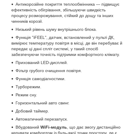
Антикорозійне покриття теплообмінника — підвищує
ефективність обігрівання, збільшуючи швидкість
процесу розморожування, стійкий до дощу та інших
чинників корозії.
Низький рівень шуму внутрішнього блока.
Функція "іFEEL", датчик, встановлений у пульті ДК,
вимірює температуру повітря в місці, де він перебуває й
передає ці дані спліт системі, у такий спосіб
забезпечуючи точність підтримки комфортного клімату.
Прихований LED-дисплей.
Фільтр грубого очищення повітря.
Функція самодіагностики.
Турборежим.
Режим сну.
Горизонтальний авто свинг.
Добовий таймер.
Автоматичний перезапуск.
Вбудований
WiFi-модуль
, що дає змогу дистанційно
керувати комфортом із будь-якої точки простору, де є