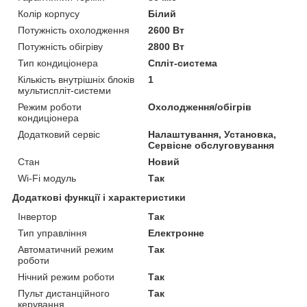
Колір корпусу
Білий
Потужність охолодження
2600 Вт
Потужність обігріву
2800 Вт
Тип кондиціонера
Спліт-система
Кількість внутрішніх блоків
1
мультиспліт-системи
Режим роботи
Охолодження/обігрів
кондиціонера
Додатковий сервіс
Налаштування, Установка,
Сервісне обслуговування
Стан
Новий
Wi-Fi модуль
Так
Додаткові функції і характеристики
Інвертор
Так
Тип управління
Електронне
Автоматичний режим
Так
роботи
Нічний режим роботи
Так
Пульт дистанційного
Так
керування