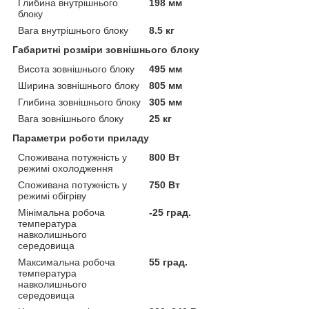
Глибина внутрішнього
198 мм
блоку
Вага внутрішнього блоку
8.5 кг
Габаритні розміри зовнішнього блоку
Висота зовнішнього блоку
495 мм
Ширина зовнішнього блоку
805 мм
Глибина зовнішнього блоку
305 мм
Вага зовнішнього блоку
25 кг
Параметри роботи приладу
Споживана потужність у
800 Вт
режимі охолодження
Споживана потужність у
750 Вт
режимі обігріву
Мінімальна робоча
-25 град.
температура
навколишнього
середовища
Максимальна робоча
55 град.
температура
навколишнього
середовища