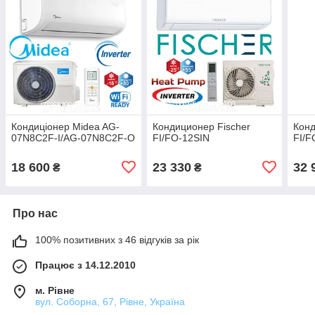
Кондиціонер Midea AG-
Кондиционер Fischer
Конд
07N8C2F-I/AG-07N8C2F-O
FI/FO-12SIN
FI/F
18 600
23 330
32 
₴
₴
Про нас
100% позитивних з 46 відгуків за рік
Працює з 14.12.2010
м. Рівне
вул. Соборна, 67, Рівне, Україна