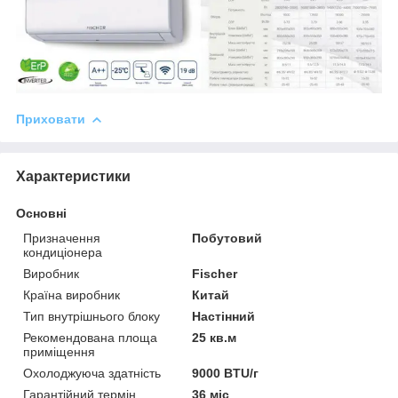
Приховати
Характеристики
Основні
Призначення
Побутовий
кондиціонера
Виробник
Fischer
Країна виробник
Китай
Тип внутрішнього блоку
Настінний
Рекомендована площа
25 кв.м
приміщення
Охолоджуюча здатність
9000 BTU/г
Гарантійний термін
36 міс