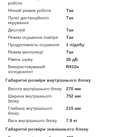
роботи
Нічний режим роботи
Так
Пульт дистанційного
Так
керування
Дисплей
Так
Режим осушення повітря
Так
Продуктивність осушення
1 л/добу
Режим вентиляції
Так
Рівень шуму
26 дБ
Використовуваний
R410a
холодоагент
Габаритні розміри внутрішнього блоку
Висота внутрішнього блоку
270 мм
Ширина внутрішнього
752 мм
блоку
Глибина внутрішнього
215 мм
блоку
Вага внутрішнього блоку
7.9 кг
Габаритні розміри зовнішнього блоку