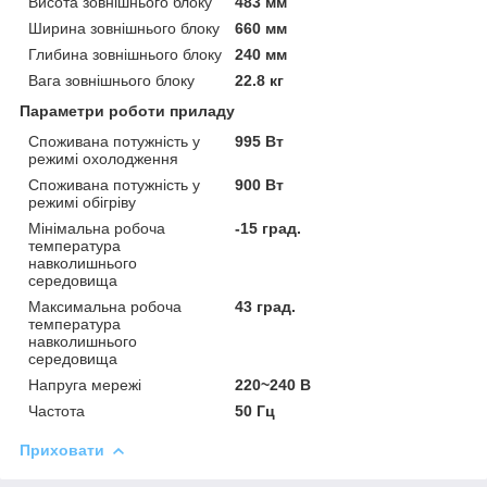
Висота зовнішнього блоку
483 мм
Ширина зовнішнього блоку
660 мм
Глибина зовнішнього блоку
240 мм
Вага зовнішнього блоку
22.8 кг
Параметри роботи приладу
Споживана потужність у
995 Вт
режимі охолодження
Споживана потужність у
900 Вт
режимі обігріву
Мінімальна робоча
-15 град.
температура
навколишнього
середовища
Максимальна робоча
43 град.
температура
навколишнього
середовища
Напруга мережі
220~240 В
Частота
50 Гц
Приховати