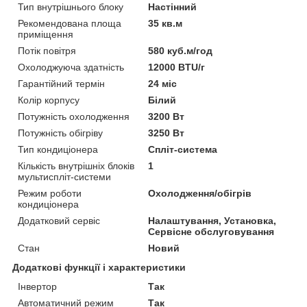
Тип внутрішнього блоку
Настінний
Рекомендована площа
35 кв.м
приміщення
Потік повітря
580 куб.м/год
Охолоджуюча здатність
12000 BTU/г
Гарантійний термін
24 міс
Колір корпусу
Білий
Потужність охолодження
3200 Вт
Потужність обігріву
3250 Вт
Тип кондиціонера
Спліт-система
Кількість внутрішніх блоків
1
мультиспліт-системи
Режим роботи
Охолодження/обігрів
кондиціонера
Додатковий сервіс
Налаштування, Установка,
Сервісне обслуговування
Стан
Новий
Додаткові функції і характеристики
Інвертор
Так
Автоматичний режим
Так