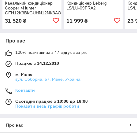
Канальний кондиціонер
Кондиціонер Leberg
Конд
Cooper >Hunter
LS/LU-09FRA2
LS/
GFH12K3BI/GUHN12NK3AO
31 520
11 999
23 
₴
₴
Про нас
100% позитивних з 47 відгуків за рік
Працює з 14.12.2010
м. Рівне
вул. Соборна, 67, Рівне, Україна
Контакти
Сьогодні працює з 10:00 до 16:00
Показати весь графік роботи
Про нас