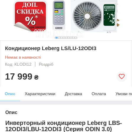
Кондиционер Leberg LS/LU-12ODI3
Немає в наявності
Код: KLODI12
Роздріб
17 999
₴
Опис
Характеристики
Доставка
Оплата
Умови п
Опис
Инверторный кондиционер Leberg LBS-
12ODI3/LBU-12ODI3 (Серия ODIN 3.0)