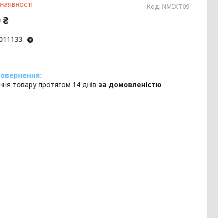
 наявності
Код:
NMIXT09
 ₴
011133
ння товару протягом 14 днів
за домовленістю