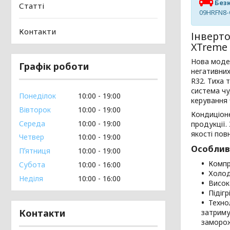
Безк
Статті
09HRFN8-
Контакти
Інверт
XTreme
Нова мод
Графік роботи
негативни
R32. Тиха 
система ч
Понеділок
10:00
19:00
керування 
Вівторок
10:00
19:00
Кондиціоне
Середа
10:00
19:00
продукції.
якості пов
Четвер
10:00
19:00
Особлив
Пʼятниця
10:00
19:00
Компр
Субота
10:00
16:00
Холод
Неділя
10:00
16:00
Висок
Підіг
Технол
Контакти
затриму
заморож