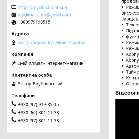
продовж
Режим
https://myclimat.com.ua
високо
myclimat.com@gmail.com
заощадж
+380979198515
Техног
Підтр
функц
Режим
вул. Соборна, 67, Рівне, Україна
Режим
Корпу
Корпу
«Мій Клімат» інтернет-магазин
Автом
Тайме
Контро
Віктор Врублевський
Озоно
Відеоог
+380 (97) 919-85-15
+380 (66) 301-11-33
+380 (97) 301-11-33