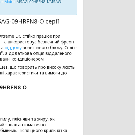
ра Midea
MSAG-09HRFN8-I/MSAG-
SAG-09HRFN8-O
серії
treme DC стійко працює при
ня та використовує безпечний фреон
 та
піддону
зовнішнього блоку. Спліт-
м²
, а додаткова опція віддаленого
уванні кондиціонером.
NT, що говорить про високу якість
ічні характеристики та вимоги до
09HRFN8-O
илу, плісняви ​​та жиру, які,
ий запах автоматично
мінник. Після цього крильчатка