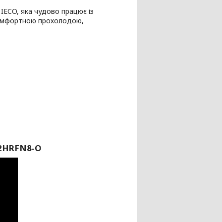
IECO, яка чудово працює із
комфортною прохолодою,
12HRFN8-O