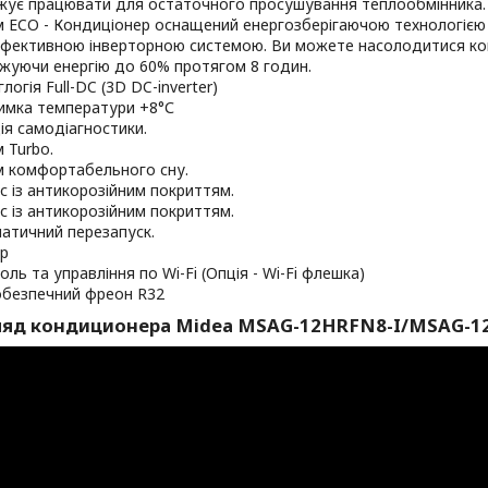
ує працювати для остаточного просушування теплообмінника.
 ECO - Кондиціонер оснащений енергозберігаючою технологією 
ефективною інверторною системою. Ви можете насолодитися 
уючи енергію до 60% протягом 8 годин.
логія Full-DC (3D DC-inverter)
имка температури +8°С
ія самодіагностики.
 Turbo.
 комфортабельного сну.
с із антикорозійним покриттям.
с із антикорозійним покриттям.
атичний перезапуск.
р
ль та управління по Wi-Fi (Опція - Wi-Fi флешка)
безпечний фреон R32
ляд кондиционера Midea MSAG-12HRFN8-I/MSAG-