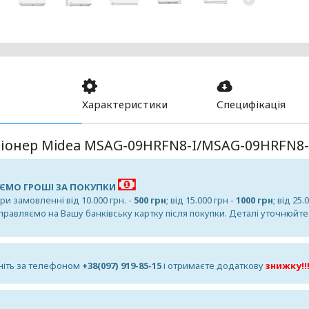
Характеристики
Специфікація
іонер Midea MSAG-09HRFN8-I/MSAG-09HRFN8-
ЄМО ГРОШІ ЗА ПОКУПКИ
и замовленні від 10.000 грн. -
500 грн
; від 15.000 грн -
1000 грн
; від 25.
дправляємо на Вашу банківську картку після покупки. Деталі уточнюйт
іть за телефоном
+38(097) 919-85-15
і отримаєте додаткову
знижку!!