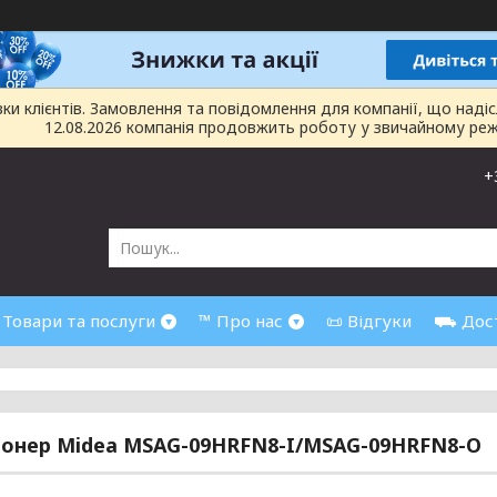
 клієнтів. Замовлення та повідомлення для компанії, що надіслан
12.08.2026 компанія продовжить роботу у звичайному реж
+
 Товари та послуги
™ Про нас
📜 Відгуки
⛟ Дост
онер Midea MSAG-09HRFN8-I/MSAG-09HRFN8-O