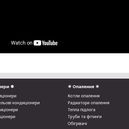
нери ❄
☀ Опалення ☀
иціонери
Котли опалення
ельові кондиціонери
Радиатори опалення
диціонери
Тепла підлога
иціонери
Труби та фітинги
Обігрівачі