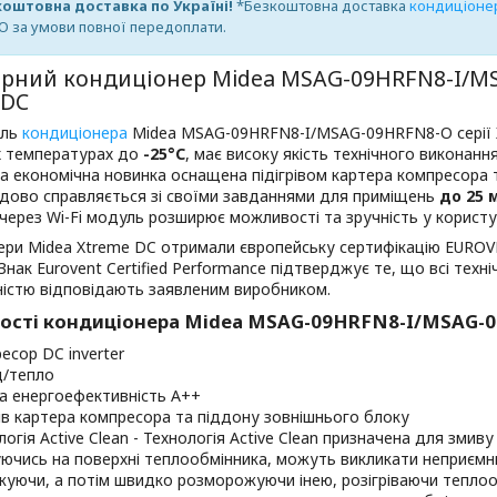
оштовна доставка по Україні!
*Безкоштовна доставка
кондиціоне
O за умови повної передоплати.
орний кондиціонер Midea
MSAG-09HRFN8-I/M
 DC
ель
кондиціонера
Midea MSAG-09HRFN8-I/MSAG-09HRFN8-O серії X
х температурах до
-25°C
, має високу якість технічного виконан
та економічна новинка оснащена підігрівом картера компресора
удово справляється зі своїми завданнями для приміщень
до 25 
через Wi-Fi модуль розширює можливості та зручність у корист
ри Midea Xtreme DC отримали європейську сертифікацію EUROVE
 Знак Eurovent Certified Performance підтверджує те, що всі техн
ністю відповідають заявленим виробником.
ості кондиціонера Midea MSAG-09HRFN8-I/MSAG-
есор DC inverter
/тепло
а енергоефективність A++
рів картера компресора та піддону зовнішнього блоку
огія Active Clean - Технологія Active Clean призначена для змиву п
ючись на поверхні теплообмінника, можуть викликати неприємн
уючи, а потім швидко розморожуючи інею, розігріваючи теплооб