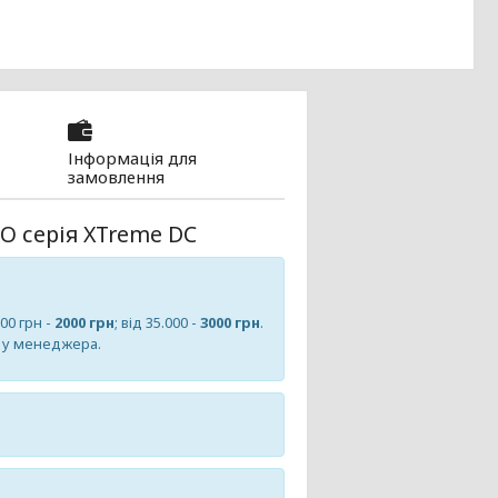
Інформація для
замовлення
O серія
XTreme DC
000 грн -
2000 грн
; від 35.000 -
3000 грн
.
е у менеджера.
!