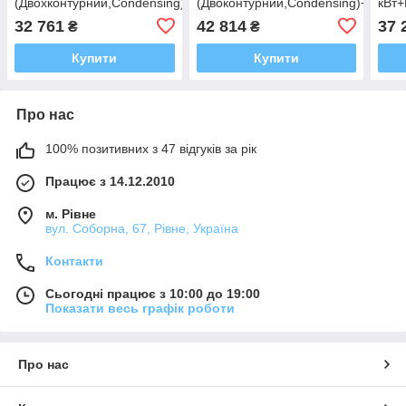
(Двохконтурний,Condensing)+Комплект
(Двоконтурний,Condensing)+Компл
кВт+
для коаксіального
для коаксіального
коак
32 761
42 814
37 
₴
₴
димохода 1000
димоходу 1000 мм,
1000
FOR
Купити
Купити
Про нас
100% позитивних з 47 відгуків за рік
Працює з 14.12.2010
м. Рівне
вул. Соборна, 67, Рівне, Україна
Контакти
Сьогодні працює з 10:00 до 19:00
Показати весь графік роботи
Про нас