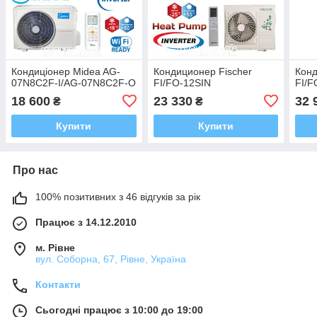
Кондиціонер Midea AG-
Кондиционер Fischer
Конд
07N8C2F-I/AG-07N8C2F-O
FI/FO-12SIN
FI/F
18 600
23 330
32 
₴
₴
Купити
Купити
Про нас
100% позитивних з 46 відгуків за рік
Працює з 14.12.2010
м. Рівне
вул. Соборна, 67, Рівне, Україна
Контакти
Сьогодні працює з 10:00 до 19:00