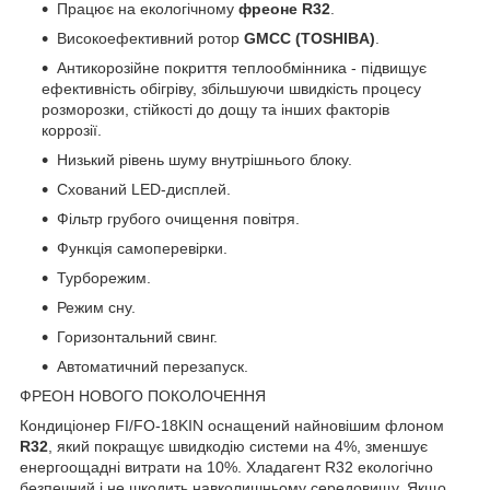
Працює на екологічному
фреоне R32
.
Високоефективний ротор
GMCC (TOSHIBA)
.
Антикорозійне покриття теплообмінника - підвищує
ефективність обігріву, збільшуючи швидкість процесу
розморозки, стійкості до дощу та інших факторів
коррозії.
Низький рівень шуму внутрішнього блоку.
Схований LED-дисплей.
Фільтр грубого очищення повітря.
Функція самоперевірки.
Турборежим.
Режим сну.
Горизонтальний свинг.
Автоматичний перезапуск.
ФРЕОН НОВОГО ПОКОЛОЧЕННЯ
Кондиціонер FI/FO-18KIN оснащений найновішим флоном
R32
, який покращує швидкодію системи на 4%, зменшує
енергоощадні витрати на 10%. Хладагент R32 екологічно
безпечний і не шкодить навколишньому середовищу. Якщо