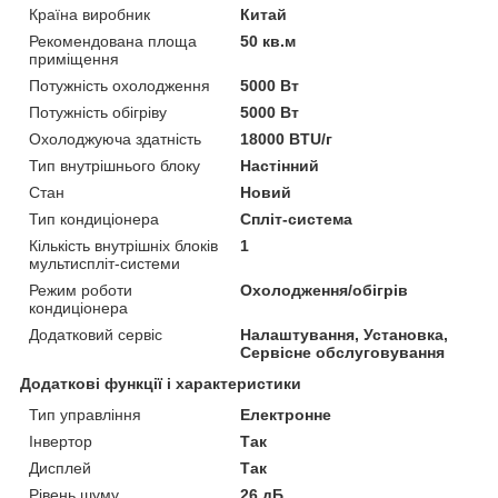
Країна виробник
Китай
Рекомендована площа
50 кв.м
приміщення
Потужність охолодження
5000 Вт
Потужність обігріву
5000 Вт
Охолоджуюча здатність
18000 BTU/г
Тип внутрішнього блоку
Настінний
Стан
Новий
Тип кондиціонера
Спліт-система
Кількість внутрішніх блоків
1
мультиспліт-системи
Режим роботи
Охолодження/обігрів
кондиціонера
Додатковий сервіс
Налаштування, Установка,
Сервісне обслуговування
Додаткові функції і характеристики
Тип управління
Електронне
Інвертор
Так
Дисплей
Так
Рівень шуму
26 дБ