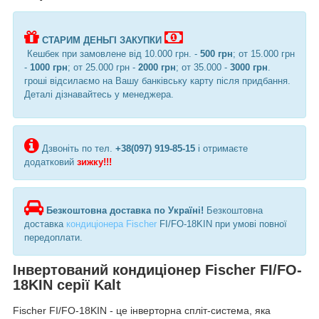
СТАРИМ ДЕНЬГІ ЗАКУПКИ
Кешбек при замовлене від 10.000 грн. -
500 грн
; от 15.000 грн
-
1000 грн
; от 25.000 грн -
2000 грн
; от 35.000 -
3000 грн
.
гроші відсилаємо на Вашу банківську карту після придбання.
Деталі дізнавайтесь у менеджера.
Дзвоніть по тел.
+38(097) 919-85-15
і отримаєте
додатковий
зижку!!!
Безкоштовна доставка по Україні!
Безкоштовна
доставка
кондиціонера Fischer
FI/FO-18KIN при умові повної
передоплати.
Інвертований кондиціонер Fischer FI/FO-
18KIN серії Kalt
Fischer FI/FO-18KIN - це інверторна спліт-система, яка