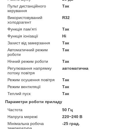
Пульт дистанційного
Так
керування
Використовуваний
R32
холодоагент
Функція пам'яті
Так
Функція іонізації
Ні
Захист від замерзання
Так
Автоматичний режим
Так
роботи
Нічний режим роботи
Так
Регулювання напрямку
автоматична
потоку повітря
Режим осушення повітря
Так
Режим вентиляції
Так
Теплий пуск
Так
Параметри роботи приладу
Частота
50 Гц
Напруга мережі
220~240 В
Мінімальна робоча
-25 град.
температура