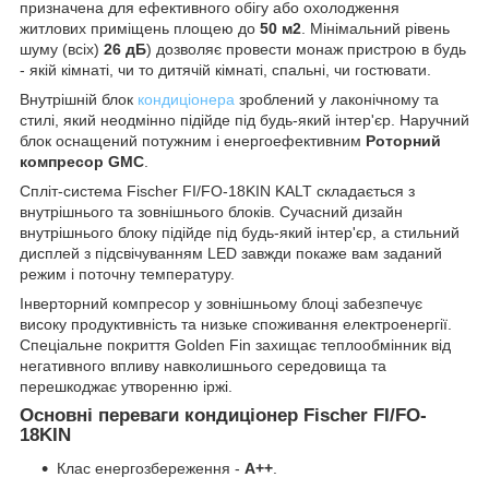
призначена для ефективного обігу або охолодження
житлових приміщень площею до
50 м2
. Мінімальний рівень
шуму (всіх)
26 дБ
) дозволяє провести монаж пристрою в будь
- якій кімнаті, чи то дитячій кімнаті, спальні, чи гостювати.
Внутрішній блок
кондиціонера
зроблений у лаконічному та
стилі, який неодмінно підійде під будь-який інтер'єр. Наручний
блок оснащений потужним і енергоефективним
Роторний
компресор GMC
.
Спліт-система Fischer FI/FO-18KIN KALT складається з
внутрішнього та зовнішнього блоків. Сучасний дизайн
внутрішнього блоку підійде під будь-який інтер'єр, а стильний
дисплей з підсвічуванням LED завжди покаже вам заданий
режим і поточну температуру.
Інверторний компресор у зовнішньому блоці забезпечує
високу продуктивність та низьке споживання електроенергії.
Спеціальне покриття Golden Fin захищає теплообмінник від
негативного впливу навколишнього середовища та
перешкоджає утворенню іржі.
Основні переваги кондиціонер Fischer FI/FO-
18KIN
Клас енергозбереження -
А++
.