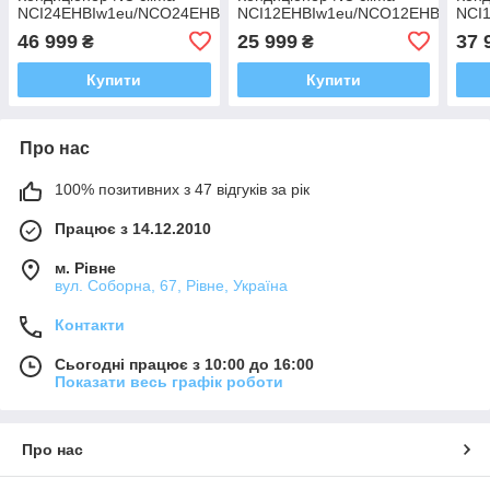
NCI24EHBIw1eu/NCO24EHBIw1eu
NCI12EHBIw1eu/NCO12EHBIw1eu
NCI
46 999
25 999
37 
₴
₴
Купити
Купити
Про нас
100% позитивних з 47 відгуків за рік
Працює з 14.12.2010
м. Рівне
вул. Соборна, 67, Рівне, Україна
Контакти
Сьогодні працює з 10:00 до 16:00
Показати весь графік роботи
Про нас