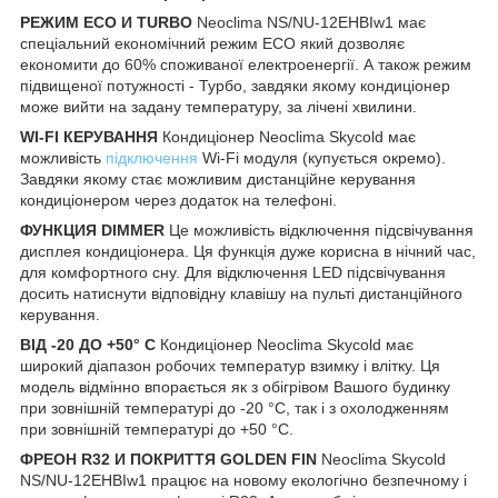
РЕЖИМ ECO И TURBO
Neoclima NS/NU-12EHBIw1 має
спеціальний економічний режим ECO який дозволяє
економити до 60% споживаної електроенергії. А також режим
підвищеної потужності - Турбо, завдяки якому кондиціонер
може вийти на задану температуру, за лічені хвилини.
WI-FI КЕРУВАННЯ
Кондиціонер Neoclima Skycold має
можливість
підключення
Wi-Fi модуля (купується окремо).
Завдяки якому стає можливим дистанційне керування
кондиціонером через додаток на телефоні.
ФУНКЦИЯ DIMMER
Це можливість відключення підсвічування
дисплея кондиціонера. Ця функція дуже корисна в нічний час,
для комфортного сну. Для відключення LED підсвічування
досить натиснути відповідну клавішу на пульті дистанційного
керування.
ВІД -20 ДО +50° С
Кондиціонер Neoclima Skycold має
широкий діапазон робочих температур взимку і влітку. Ця
модель відмінно впорається як з обігрівом Вашого будинку
при зовнішній температурі до -20 °С, так і з охолодженням
при зовнішній температурі до +50 °С.
ФРЕОН R32 И ПОКРИТТЯ GOLDEN FIN
Neoclima Skycold
NS/NU-12EHBIw1 працює на новому екологічно безпечному і