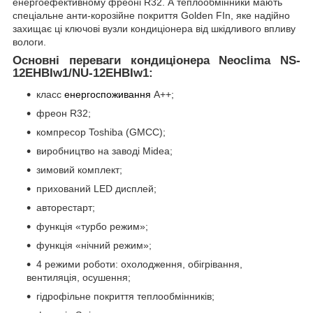
енергоефективному фреоні R32. А теплообмінники мають
спеціальне анти-корозійне покриття Golden FIn, яке надійно
захищає ці ключові вузли кондиціонера від шкідливого впливу
вологи.
Основні переваги кондиціонера Neoclima NS-
12EHBIw1/NU-12EHBIw1:
класс
енергоспоживання
A++;
фреон R32;
компресор Toshiba (GMCC);
виробництво на заводі Midea;
зимовий комплект;
прихований LED дисплей;
авторестарт;
функція «турбо режим»;
функція «нічний режим»;
4 режими роботи: охолодження, обігрівання,
вентиляція, осушення;
гідрофільне покриття теплообмінників;