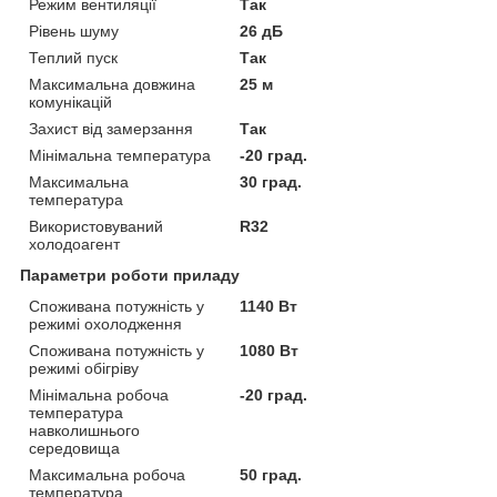
Режим вентиляції
Так
Рівень шуму
26 дБ
Теплий пуск
Так
Максимальна довжина
25 м
комунікацій
Захист від замерзання
Так
Мінімальна температура
-20 град.
Максимальна
30 град.
температура
Використовуваний
R32
холодоагент
Параметри роботи приладу
Споживана потужність у
1140 Вт
режимі охолодження
Споживана потужність у
1080 Вт
режимі обігріву
Мінімальна робоча
-20 град.
температура
навколишнього
середовища
Максимальна робоча
50 град.
температура