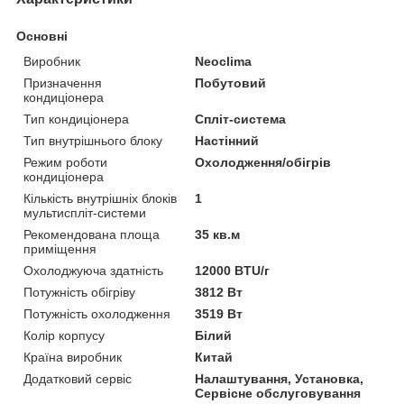
Основні
Виробник
Neoclima
Призначення
Побутовий
кондиціонера
Тип кондиціонера
Спліт-система
Тип внутрішнього блоку
Настінний
Режим роботи
Охолодження/обігрів
кондиціонера
Кількість внутрішніх блоків
1
мультиспліт-системи
Рекомендована площа
35 кв.м
приміщення
Охолоджуюча здатність
12000 BTU/г
Потужність обігріву
3812 Вт
Потужність охолодження
3519 Вт
Колір корпусу
Білий
Країна виробник
Китай
Додатковий сервіс
Налаштування, Установка,
Сервісне обслуговування