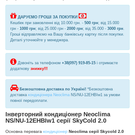
ДАРУЄМО ГРОШІ ЗА ПОКУПКИ
Кешбек при замовленні від 10.000 грн. -
500 грн
; від 15.000
грн -
1000 грн
; від 25.000 грн -
2000 грн
; від 35.000 -
3000 грн
.
Гроші відправляємо на Вашу банківську картку після покупки.
Деталі уточнюйте у менеджера.
Дзвоніть за телефоном
+38(097) 919-85-15
і отримаєте
додаткову
знижку!!!
Безкоштовна доставка по Україні!
*Безкоштовна
доставка
кондиціонера Neoclima
NS/NU-12EHBIw1 за умови
повної передоплати.
Інверторний кондиціонер Neoclima
NS/NU-12EHBIw1 серії SkyCold 2.0
Основна перевага
кондиціонер
Neoclima серії Skycold 2.0