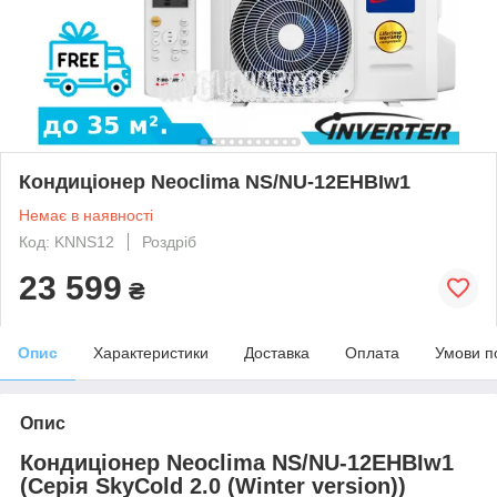
Кондиціонер Neoclima NS/NU-12EHBIw1
Немає в наявності
Код: KNNS12
Роздріб
23 599
₴
Опис
Характеристики
Доставка
Оплата
Умови п
Опис
Кондиціонер Neoclima NS/NU-12EHBIw1
(Серія SkyCold 2.0 (Winter version))