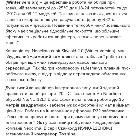
(Winter version)
– це ефективна робота на обігрів при
зовнішній температурі до -25°С для 18-24 потужностей та до
-20°С для 09-12 моделей. Такі високі показники досягаються
завдяки використанню ультрасучасного фреону R32 та
потужних компресорів. Подвійний теплообмінник* зовнішнього
блоку має спеціальне гідрофільне покриття, що збільшує
ефективність роботи кондиціонера, а також перешкоджає
корозії.
Кондиціонер Neoclima серії Skycold 2.0 (Winter version) має
вбудований
«зимовий комплект»
для стабільної роботи на
обігрів при від’ємних температурах навколишнього
середовища. Так підігрів компресору забезпечує плавний пуск
робочого циклу, а підігрів піддону перешкоджає обмерзанню
зовнішнього блоку.
Дуже тихий кондиціонер інверторного типу, який здатний
працювати на обігрів при -20 ° С - спліт система Neoclima
SkyCold NS/NU-12EHBIw1. Ефективна площа роботи
до 35
метрів квадратних
- забезпечує комфортний клімат в кімнаті
цілий рік. Робота на інноваційному фреоне R32 забезпечує
збільшення продуктивності і при цьому зменшує споживання
електроенергії. Як і у всій лінійці побутових кондиціонерів
компанії Neoclima, В серії Скайколд NS/NU-12EHBIw1
встановлений
компресор
Toshiba
.