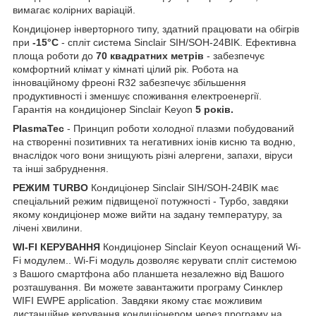
вимагає колірних варіацій.
Кондиціонер інверторного типу, здатний працювати на обігрів
при
-15°С
- спліт система Sinclair SIH/SOH-24BIK. Ефективна
площа роботи до
70 квадратних метрів
- забезпечує
комфортний клімат у кімнаті цілий рік. Робота на
інноваційному фреоні R32 забезпечує збільшення
продуктивності і зменшує споживання електроенергії.
Гарантія на кондиціонер Sinclair Keyon
5 років.
PlasmaTec
- Принцип роботи холодної плазми побудований
на створенні позитивних та негативних іонів кисню та водню,
внаслідок чого вони знищують різні алергени, запахи, віруси
та інші забруднення.
РЕЖИМ TURBO
Кондиціонер Sinclair SIH/SOH-24BIK має
спеціальний режим підвищеної потужності - Турбо, завдяки
якому кондиціонер може вийти на задану температуру, за
лічені хвилини.
WI-FI КЕРУВАННЯ
Кондиціонер Sinclair Keyon оснащений Wi-
Fi модулем.. Wi-Fi модуль дозволяє керувати спліт системою
з Вашого смартфона або планшета незалежно від Вашого
розташування. Ви можете завантажити програму Синклер
WIFI EWPE application. Завдяки якому стає можливим
дистанційне керування кондиціонером через програму на