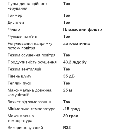
Пульт дистанційного
Так
керування
Таймер
Так
Дисплей
Так
Фільтр
Плазмовий фільтр
Функція пам'яті
Так
Регулювання напрямку
автоматична
потоку повітря
Режим осушення повітря
Так
Продуктивність осушення
43.2 л/добу
Режим вентиляції
Так
Рівень шуму
35 дБ
Теплий пуск
Так
Максимальна довжина
25 м
комунікацій
Захист від замерзання
Так
Мінімальна температура
-15 град.
Максимальна
30 град.
температура
Використовуваний
R32