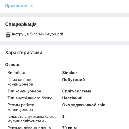
Приховати
Специфікація
інструція Sinclair-Keyon.pdf
Характеристики
Основні
Виробник
Sinclair
Призначення
Побутовий
кондиціонера
Тип кондиціонера
Спліт-система
Тип внутрішнього блоку
Настінний
Режим роботи
Охолодження/обігрів
кондиціонера
Кількість внутрішніх блоків
1
мультиспліт-системи
Рекомендована площа
70 кв.м