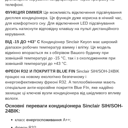
телефоні.
ФУНКЦИЯ DIMMER
Це можливість відключення підсвічування
дисплея кондиціонера. Ця функція дуже корисна в нічний час,
для комфортного сну. Для відключення LED підсвічування
досить натиснути відповідну клавішу на пульті дистанційного
керування.
ВІД -15 ДО +43° С
Кондиціонер Sinclair Keyon має широкий
діапазон робочих температур взимку і влітку. Ця модель
відмінно впорається як з обігрівом Вашого будинку при
зовнішній температурі до -15 °С, так і з охолодженням при
зовнішній температурі до +43 °С.
ФРЕОН R32 И ПОКРИТТЯ BLUE FIN
Sinclair SIH/SOH-24BIK
працює на новому екологічно безпечному і
енергоефективному фреоні R32. А теплообмінники мають
спеціальне анти-корозійне покриття Blue FIn, яке надійно
захищає ці ключові вузли кондиціонера від шкідливого впливу
вологи.
Основні переваги кондиціонера Sinclair SIH/SOH-
24BIK:
класс
енергоспоживання
A++;
фреон R32;