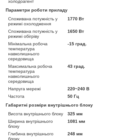
холодоагент
Параметри роботи приладу
Споживана потужність у
1770 Вт
режимі охолодження
Споживана потужність у
1650 Вт
режимі обігріву
Мінімальна робоча
-15 град.
температура
навколишнього
середовища
Максимальна робоча
43 град.
температура
навколишнього
середовища
Напруга мережі
220~240 В
Частота
50 Гц
Габаритні розміри внутрішнього блоку
Висота внутрішнього блоку
325 мм
Ширина внутрішнього
1081 мм
блоку
Глибина внутрішнього
248 мм
блоку