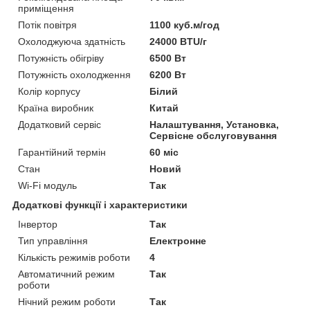
приміщення
Потік повітря
1100 куб.м/год
Охолоджуюча здатність
24000 BTU/г
Потужність обігріву
6500 Вт
Потужність охолодження
6200 Вт
Колір корпусу
Білий
Країна виробник
Китай
Додатковий сервіс
Налаштування, Установка,
Сервісне обслуговування
Гарантійний термін
60 міс
Стан
Новий
Wi-Fi модуль
Так
Додаткові функції і характеристики
Інвертор
Так
Тип управління
Електронне
Кількість режимів роботи
4
Автоматичний режим
Так
роботи
Нічний режим роботи
Так