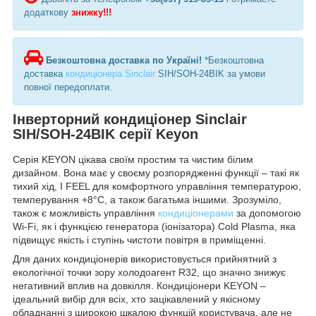
додаткову
знижку!!!
Безкоштовна доставка по Україні!
*Безкоштовна
доставка
кондиціонера Sinclair
SIH/SOH-24BIK за умови
повної передоплати.
Інверторний кондиціонер Sinclair
SIH/SOH-24BIK серії Keyon
Серія KEYON цікава своїм простим та чистим білим
дизайном. Вона має у своєму розпорядженні функції – такі як
тихий хід, I FEEL для комфортного управління температурою,
темперування +8°C, а також багатьма іншими. Зрозуміло,
також є можливість управління
кондиціонерами
за допомогою
Wi-Fi, як і функцією генератора (іонізатора) Cold Plasma, яка
підвищує якість і ступінь чистоти повітря в приміщенні.
Для даних кондиціонерів використовується прийнятний з
екологічної точки зору холодоагент R32, що значно знижує
негативний вплив на довкілля. Кондиціонери KEYON –
ідеальний вибір для всіх, хто зацікавлений у якісному
обладнанні з широкою шкалою функцій користувача, але не