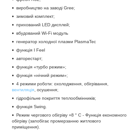
виробництво на заводі Gree;
зимовий комплект;
прихований LED дисплей;
вбудований Wi-Fi модуль
генератор холодної плазми PlasmaTec
функція I Feel
авторестарт;
функція «турбо режим»;
функція «нічний режим»;
4 режими роботи: охолодження, обігрівання,
вентиляція
, осушення;
гідрофільне покриття теплообмінників;
функція Swing.
Режим чергового обігріву +8 ° С - Функція економного
обігріву (запобігає промерзанню житлового
приміщення).