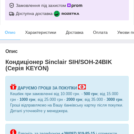
Замовлення під захистом
Доступна доставка
Опис
Характеристики
Доставка
Оплата
Умови п
Опис
Кондиціонер Sinclair SIH/SOH-24BIK
(Серія KEYON)
ДАРУЄМО ГРОШІ ЗА ПОКУПКИ
Кешбек при замовленні від 10.000 грн. -
500 грн
; від 15.000
грн -
1000 грн
; від 25.000 грн -
2000 грн
; від 35.000 -
3000 грн
.
Гроші відправляємо на Вашу банківську картку після покупки.
Деталі уточнюйте у менеджера.
Дзвоніть за телефоном
+38(097) 919-85-15
і отримаєте