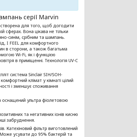
ампань серії Marvin
м, створена для того, щоб догодити
ій сферах. Вона цікава не тільки
но-синім, срібним та шампань.
хід, I FEEL для комфортного
тин в сторони, а також багатьма
огою Wi-Fi, як і функцією
повітря в приміщенні. Технологія UV-C
спліт система Sinclair SIH/SOH-
 комфортний клімат у кімнаті цілий
ності і зменшує споживання
vin оснащений ультра фіолетовою
озитивних та негативних іонів кисню
інші забруднення.
ів. Катехіновий фільтр виготовлений
 Може усувати до 95% бактерій та