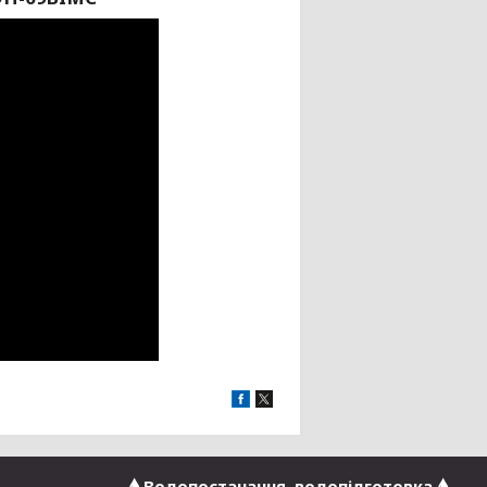
🌢 Водопостачання, водопідготовка 🌢