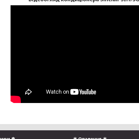
нери ❄
☀ Опалення ☀