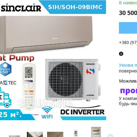
В наявно
30 500
+380 (97
поверне
У компан
будь-як