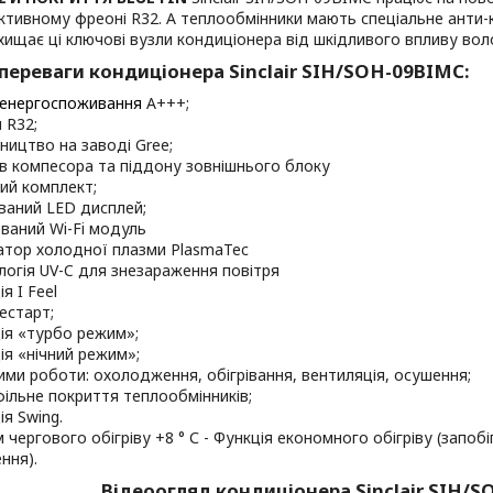
тивному фреоні R32. А теплообмінники мають спеціальне анти-ко
хищає ці ключові вузли кондиціонера від шкідливого впливу вол
переваги кондиціонера Sinclair SIH/SOH-09BIMC:
енергоспоживання
A+++;
 R32;
ництво на заводі Gree;
рів компесора та піддону зовнішнього блоку
ий комплект;
ваний LED дисплей;
ваний Wi-Fi модуль
атор холодної плазми PlasmaTec
логія UV-C для знезараження повітря
я I Feel
естарт;
ія «турбо режим»;
ія «нічний режим»;
ими роботи: охолодження, обігрівання, вентиляція, осушення;
фільне покриття теплообмінників;
ія Swing.
 чергового обігріву +8 ° С - Функція економного обігріву (запо
ння).
Відеоогляд кондиціонера Sinclair SIH/