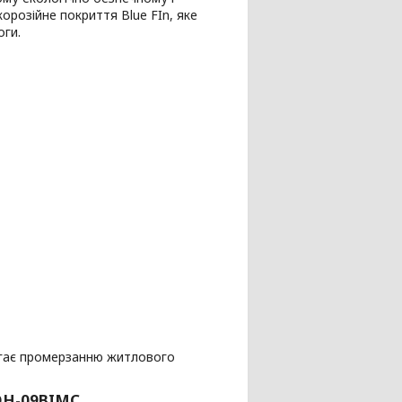
розійне покриття Blue FIn, яке
оги.
бігає промерзанню житлового
SOH-09BIMC