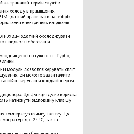
ий на тривалий термін служби.
дання холоду в приміщення.
BIM здатний працювати на обігрів
ористання електричних нагрівачів
/SOH-09BIM здатний охолоджувати
 та швидкості обертання
м підвищеної потужності - Турбо,
вилини.
i-Fi модуль дозволяє керувати спліт
ашування. Ви можете завантажити
станційне керування кондиціонером
ндиціонера. Ця функція дуже корисна
сить натиснути відповідну клавішу
их температур взимку і влітку. Ця
мпературі до -25 °С, так і з
ому екологічно безпечному і