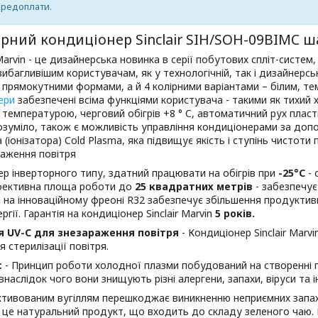
ередоплати.
рний кондиціонер Sinclair SIH/SOH-09BIMС ш
arvin - це дизайнерська новинка в серії побутових спліт-систе
вибагливішим користувачам, як у технологічній, так і дизайнерськ
прямокутними формами, а й 4 колірними варіантами – білим, тем
ери
забезпечені всіма функціями користувача - такими як тихий 
 температурою, черговий обігрів +8 ° C, автоматичний рух плас
озуміло, також є можливість управління кондиціонерами за допом
 (іонізатора) Cold Plasma, яка підвищує якість і ступінь чистоти 
раження повітря
р інверторного типу, здатний працювати на обігрів при
-25°С
- 
фективна площа роботи до
25 квадратних метрів
- забезпечує
а на інноваційному фреоні R32 забезпечує збільшення продуктив
гії. Гарантія на кондиціонер Sinclair Marvin
5 років.
я UV-C для знезараження повітря
- Кондиціонер Sinclair Mar
 стерилізації повітря.
c
- Принцип роботи холодної плазми побудований на створенні п
внаслідок чого вони знищують різні алергени, запахи, віруси та 
активованим вугіллям перешкоджає виникненню неприємних запах
у, це натуральний продукт, що входить до складу зеленого чаю.