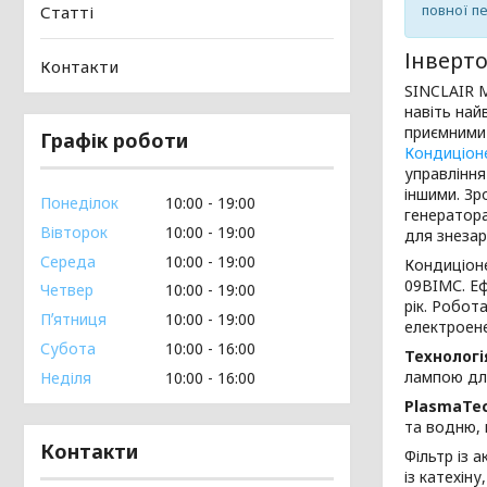
повної п
Статті
Інверто
Контакти
SINCLAIR M
навіть най
приємними 
Графік роботи
Кондиціон
управління
іншими. Зр
Понеділок
10:00
19:00
генератора
Вівторок
10:00
19:00
для знеза
Середа
10:00
19:00
Кондиціоне
09BIMС. Е
Четвер
10:00
19:00
рік. Робот
Пʼятниця
10:00
19:00
електроенер
Субота
10:00
16:00
Технологі
лампою для
Неділя
10:00
16:00
PlasmaTe
та водню, 
Контакти
Фільтр із 
із катехін