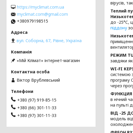
вірусів, т
https://myclimat.com.ua
Теплий п
myclimat.com@gmail.com
Низькотем
+380979198515
до -25°C, 
піддону
зо
Низькоте
вул. Соборна, 67, Рівне, Україна
приміщення
вентилятор
РЕЖИМ T
«Мій Клімат» інтернет-магазин
завдяки як
WI-FI КЕ
системою 
Віктор Врублевський
програму С
через прог
ФУНКЦИЯ
в нічний ч
+380 (97) 919-85-15
на пульті 
+380 (66) 301-11-33
ВІД -25 ДО
+380 (97) 301-11-33
модель від
охолодженн
ФРЕОН R3