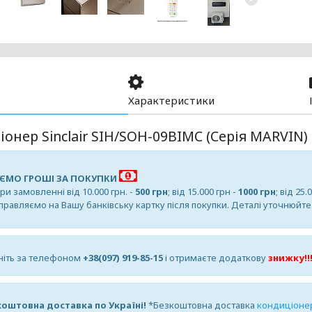
Характеристики
онер Sinclair SIH/SOH-09BIMС (Серія MARVIN)
ЄМО ГРОШІ ЗА ПОКУПКИ
и замовленні від 10.000 грн. -
500 грн
; від 15.000 грн -
1000 грн
; від 25.
дправляємо на Вашу банківську картку після покупки. Деталі уточнюйт
іть за телефоном
+38(097) 919-85-15
і отримаєте додаткову
знижку!!
оштовна доставка по Україні!
*Безкоштовна доставка
кондиціонера