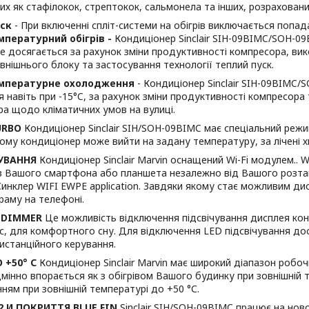
аких як стафілокок, стрептокок, сальмонела та інших, розрахован
уск
- При включенні спліт-системи на обігрів виключається попа
пературний обігрів -
Кондиціонер Sinclair SIH-09BIMC/SOH-09
це досягається за рахунок зміни продуктивності компресора, вик
внішнього блоку та застосування технології теплий пуск.
мпературне охолодження
- Кондиціонер Sinclair SIH-09BIMC
 навіть при -15°C, за рахунок зміни продуктивності компресора
а щодо кліматичних умов на вулиці.
URBO
Кондиціонер Sinclair SIH/SOH-09BIMC має спеціальний режи
ому кондиціонер може вийти на задану температуру, за лічені х
РУВАННЯ
Кондиціонер Sinclair Marvin оснащений Wi-Fi модулем.. W
з Вашого смартфона або планшета незалежно від Вашого розт
инклер WIFI EWPE application. Завдяки якому стає можливим ди
раму на телефоні.
 DIMMER
Це можливість відключення підсвічування дисплея ко
ас, для комфортного сну. Для відключення LED підсвічування до
дистанційного керування.
 +50° С
Кондиціонер Sinclair Marvin має широкий діапазон робоч
мінно впорається як з обігрівом Вашого будинку при зовнішній те
ям при зовнішній температурі до +50 °С.
2 И ПОКРИТТЯ BLUE FIN
Sinclair SIH/SOH-09BIMC працює на нов