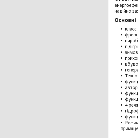
енергоефек
надійно за
Основні 
класс
фреон
вироб
підіг
зимов
прихо
вбудо
генер
Техно
функці
автор
функц
функц
4 реж
гідро
функц
Режим
приміще