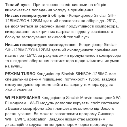
Теплий пуск
- При включенні спліт-системи на обігрів
виключається попадання холоду в приміщення.
Низькотемпературний обігрів -
Кондиціонер Sinclair SIH-
12BIMC/SOH-12BIM здатний працювати на обігрів до -25°C,
це досягається за рахунок зміни продуктивності компресора,
використання електричних нагрівачів піддону зовнішнього
блоку та застосування технології теплий пуск.
Низькотемпературне охолодження
- Кондиціонер Sinclair
SIH-12BIMC/SOH-12BIM здатний охолоджувати приміщення
навіть при -15°C, за рахунок зміни продуктивності компресора
та швидкості обертання вентилятора щодо кліматичних умов
на вулиці.
РЕЖИМ TURBO
Кондиціонер Sinclair SIH/SOH-12BIMC має
спеціальний режим підвищеної потужності - Турбо, завдяки
якому кондиціонер може вийти на задану температуру, за
лічені хвилини.
WI-FI КЕРУВАННЯ
Кондиціонер Sinclair Marvin оснащений Wi-
Fi модулем.. Wi-Fi модуль дозволяє керувати спліт системою
з Вашого смартфона або планшета незалежно від Вашого
розташування. Ви можете завантажити програму Синклер
WIFI EWPE application. Завдяки якому стає можливим
дистанційне керування кондиціонером через програму на