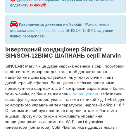
додаткову
знижку!!!
Безкоштовна доставка по Україні!
*Безкоштовна
доставка
кондиціонера Sinclair
SIH/SOH-12BIMC за умови
повної передоплати.
Інверторний кондиціонер Sinclair
SIH/SOH-12BIMC ШАПНАНЬ серії Marvin
SINCLAIR Marvin - це дизайнерська новинка в серії побутових
спліт-систем, створена для того, щоб догодити навіть
найвибагливішим користувачам, як у технологічній, так і
дизайнерській сферах. Вона цікава не тільки приємними
прямокутними формами, а й 4 колірними варіантами – білим,
темно-синім, срібним та шампань.
Кондиціонери
забезпечені
всіма функціями користувача - такими як тихий хід, I FEEL для
комфортного управління температурою, черговий обігрів +8 °
C, автоматичний рух пластин в сторони, а також багатьма
іншими. Зрозуміло, також є можливість управління
кондиціонерами за допомогою Wi-Fi, як і функцією
генератора (іонізатора) Cold Plasma, яка підвищує якість і