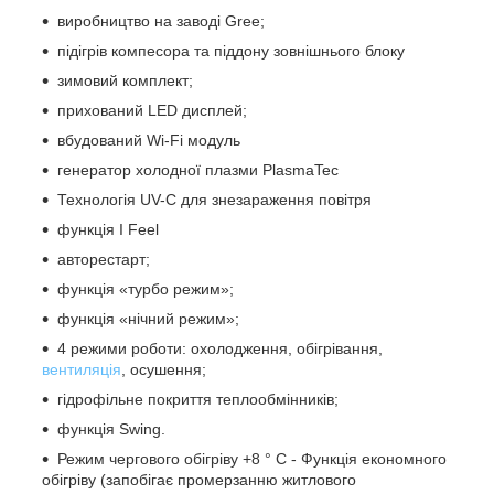
виробництво на заводі Gree;
підігрів компесора та піддону зовнішнього блоку
зимовий комплект;
прихований LED дисплей;
вбудований Wi-Fi модуль
генератор холодної плазми PlasmaTec
Технологія UV-C для знезараження повітря
функція I Feel
авторестарт;
функція «турбо режим»;
функція «нічний режим»;
4 режими роботи: охолодження, обігрівання,
вентиляція
, осушення;
гідрофільне покриття теплообмінників;
функція Swing.
Режим чергового обігріву +8 ° С - Функція економного
обігріву (запобігає промерзанню житлового