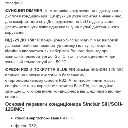
телефоні.
ФУНКЦИЯ DIMMER
Це можливість відключення підсвічування
дисплея кондиціонера. Ця функція дуже корисна в нічний час,
для комфортного сну. Для відключення LED підсвічування
досить натиснути відповідну клавішу на пульті дистанційного
керування.
ВІД -25 ДО +50° С
Кондиціонер Sinclair Marvin має широкий
діапазон робочих температур взимку і влітку. Ця модель
відмінно впорається як з обігрівом Вашого будинку при
зовнішній температурі до -25 °С, так і з охолодженням при
зовнішній температурі до +50 °С.
ФРЕОН R32 И ПОКРИТТЯ BLUE FIN
Sinclair SIH/SOH-12BIMC
працює на новому екологічно безпечному і
енергоефективному фреоні R32. А теплообмінники мають
спеціальне анти-корозійне покриття Blue FIn, яке надійно
захищає ці ключові вузли кондиціонера від шкідливого впливу
вологи.
Основні переваги кондиціонера Sinclair SIH/SOH-
12BIMC:
класс
енергоспоживання
A+++;
фреон R32;