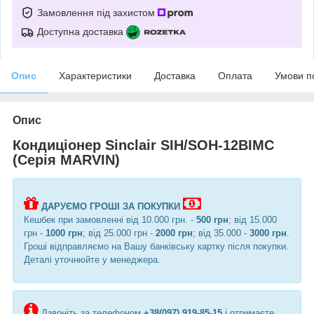
Замовлення під захистом
Доступна доставка
Опис
Характеристики
Доставка
Оплата
Умови п
Опис
Кондиціонер Sinclair SIH/SOH-12BIMC
(Серія MARVIN)
ДАРУЄМО ГРОШІ ЗА ПОКУПКИ
Кешбек при замовленні від 10.000 грн. -
500 грн
; від 15.000
грн -
1000 грн
; від 25.000 грн -
2000 грн
; від 35.000 -
3000 грн
.
Гроші відправляємо на Вашу банківську картку після покупки.
Деталі уточнюйте у менеджера.
Дзвоніть за телефоном
+38(097) 919-85-15
і отримаєте