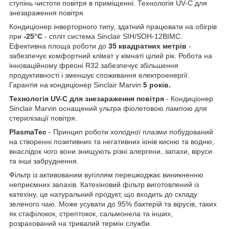
ступінь чистоти повітря в приміщенні. Технологія UV-C для
знезараження повітря
Кондиціонер інверторного типу, здатний працювати на обігрів
при
-25°С
- спліт система Sinclair SIH/SOH-12BIMC.
Ефективна площа роботи до
35 квадратних метрів
-
забезпечує комфортний клімат у кімнаті цілий рік. Робота на
інноваційному фреоні R32 забезпечує збільшення
продуктивності і зменшує споживання електроенергії.
Гарантія на кондиціонер Sinclair Marvin
5 років.
Технологія UV-C для знезараження повітря
- Кондиціонер
Sinclair Marvin оснащений ультра фіолетовою лампою для
стерилізації повітря.
PlasmaTec
- Принцип роботи холодної плазми побудований
на створенні позитивних та негативних іонів кисню та водню,
внаслідок чого вони знищують різні алергени, запахи, віруси
та інші забруднення.
Фільтр із активованим вугіллям перешкоджає виникненню
неприємних запахів. Катехіновий фільтр виготовлений із
катехіну, це натуральний продукт, що входить до складу
зеленого чаю. Може усувати до 95% бактерій та вірусів, таких
як стафілокок, стрептокок, сальмонела та інших,
розрахований на тривалий термін служби.