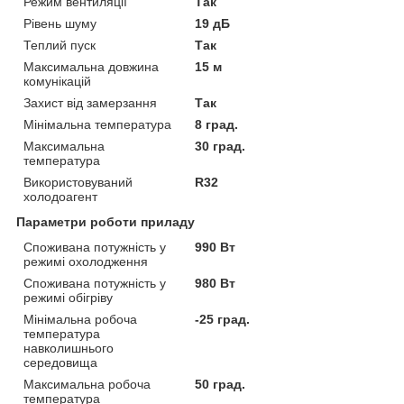
Режим вентиляції
Так
Рівень шуму
19 дБ
Теплий пуск
Так
Максимальна довжина
15 м
комунікацій
Захист від замерзання
Так
Мінімальна температура
8 град.
Максимальна
30 град.
температура
Використовуваний
R32
холодоагент
Параметри роботи приладу
Споживана потужність у
990 Вт
режимі охолодження
Споживана потужність у
980 Вт
режимі обігріву
Мінімальна робоча
-25 град.
температура
навколишнього
середовища
Максимальна робоча
50 град.
температура