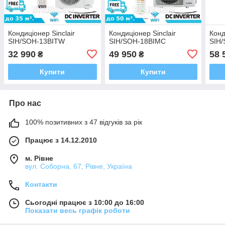
Кондиціонер Sinclair
Кондиціонер Sinclair
Конд
SIH/SOH-13BITW
SIH/SOH-18BIMC
SIH
32 990
49 950
58 
₴
₴
Купити
Купити
Про нас
100% позитивних з 47 відгуків за рік
Працює з 14.12.2010
м. Рівне
вул. Соборна, 67, Рівне, Україна
Контакти
Сьогодні працює з 10:00 до 16:00
Показати весь графік роботи