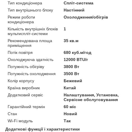
Тип кондиціонера
Спліт-система
Тип внутрішнього блоку
Настінний
Режим роботи
Охолодження/обігрів
кондиціонера
Кількість внутрішніх блоків
1
мультиспліт-системи
Рекомендована площа
35 кв.м
приміщення
Потік повітря
680 куб.м/год
Охолоджуюча здатність
12000 BTU/г
Потужність обігріву
3800 Вт
Потужність охолодження
3500 Вт
Колір корпусу
Бежевий
Країна виробник
Китай
Додатковий сервіс
Налаштування, Установка,
Сервісне обслуговування
Гарантійний термін
60 міс
Стан
Новий
Wi-Fi модуль
Так
Додаткові функції і характеристики