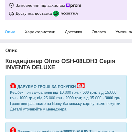
Замовлення під захистом
Доступна доставка
Опис
Характеристики
Доставка
Оплата
Умови п
Опис
Кондиціонер Olmo OSH-08LDH3 Серія
INVENTA DELUXE
ДАРУЄМО ГРОШІ ЗА ПОКУПКИ
Кешбек при замовленні від 10.000 грн. -
500 грн
; від 15.000
грн -
1000 грн
; від 25.000 грн -
2000 грн
; від 35.000 -
3000 грн
.
Гроші відправляємо на Вашу банківську картку після покупки.
Деталі уточнюйте у менеджера.
Дзвоніть за телефоном
+38(097) 919-85-15
і отримаєте