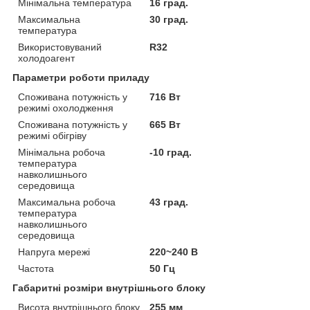
Мінімальна температура
16 град.
Максимальна
30 град.
температура
Використовуваний
R32
холодоагент
Параметри роботи приладу
Споживана потужність у
716 Вт
режимі охолодження
Споживана потужність у
665 Вт
режимі обігріву
Мінімальна робоча
-10 град.
температура
навколишнього
середовища
Максимальна робоча
43 град.
температура
навколишнього
середовища
Напруга мережі
220~240 В
Частота
50 Гц
Габаритні розміри внутрішнього блоку
Висота внутрішнього блоку
255 мм