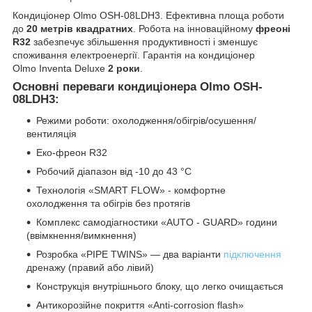
Кондиціонер Olmo OSH-08LDH3. Ефективна площа роботи
до
20 метрів квадратних
. Робота на інноваційному
фреоні
R32
забезпечує збільшення продуктивності і зменшує
споживання електроенергії. Гарантія на кондиціонер
Olmo Inventa Deluxe
2 роки
.
Основні переваги кондиціонера Olmo OSH-
08LDH3:
Режими роботи: охолодження/обігрів/осушення/
вентиляція
Еко-фреон R32
Робочий діапазон від -10 до 43 °C
Технологія «SMART FLOW» - комфортне
охолодження та обігрів без протягів
Комплекс самодіагностики «AUTO - GUARD» години
(ввімкнення/вимкнення)
Розробка «PIPE TWINS» — два варіанти
підключення
дренажу (правий або лівий)
Конструкція внутрішнього блоку, що легко очищається
Антикорозійне покриття «Anti-corrosion flash»