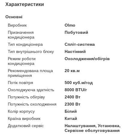
Характеристики
Основні
Виробник
Olmo
Призначення
Побутовий
кондиціонера
Тип кондиціонера
Спліт-система
Тип внутрішнього блоку
Настінний
Режим роботи
Охолодження/обігрів
кондиціонера
Рекомендована площа
20 кв.м
приміщення
Потік повітря
500 куб.м/год
Охолоджуюча здатність
8000 BTU/г
Потужність обігріву
2400 Вт
Потужність охолодження
2300 Вт
Колір корпусу
Білий
Країна виробник
Китай
Додатковий сервіс
Налаштування, Установка,
Сервісне обслуговування