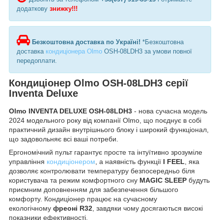
додаткову
знижку!!!
Безкоштовна доставка по Україні!
*Безкоштовна
доставка
кондиціонера Olmo
OSH-08LDH3 за умови повної
передоплати.
Кондиціонер Olmo OSH-08LDH3 серії
Inventa Deluxe
Olmo INVENTA DELUXE OSH-08LDH3
- нова сучасна модель
2024 модельного року від компанії Olmo, що поєднує в собі
практичний дизайн внутрішнього блоку і широкий функціонал,
що задовольняє всі ваші потреби.
Ергономічний пульт гарантує просте та інтуїтивно зрозуміле
управління
кондиціонером
, а наявність функції
I FEEL
, яка
дозволяє контролювати температуру безпосередньо біля
користувача та режим комфортного сну
MAGIC SLEEP
будуть
приємним доповненням для забезпечення більшого
комфорту. Кондиціонер працює на сучасному
екологічному
фреоні R32
, завдяки чому досягаються високі
показники ефективності.