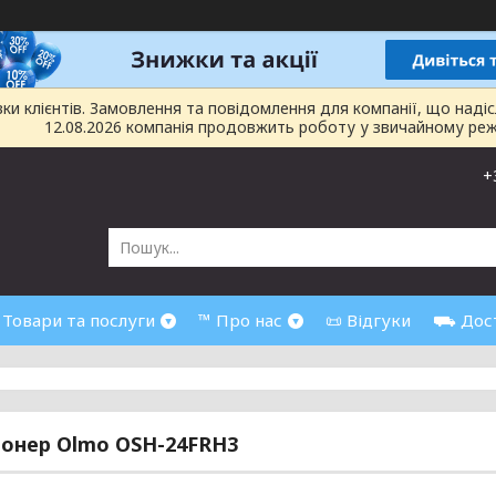
 клієнтів. Замовлення та повідомлення для компанії, що надіслан
12.08.2026 компанія продовжить роботу у звичайному реж
+
 Товари та послуги
™ Про нас
📜 Відгуки
⛟ Дост
онер Olmo OSH-24FRH3