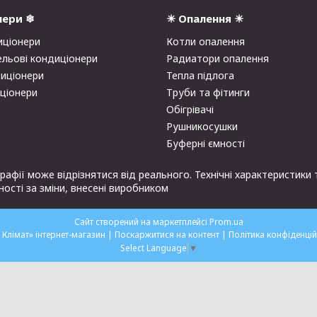
нери ❄
☀ Опалення ☀
иціонери
Котли опалення
ельові кондиціонери
Радиатори опалення
диціонери
Тепла підлога
иціонери
Труби та фітинги
Обігрівачі
Рушникосушки
Буферні ємності
рафії може відрізнятися від реального. Технічні характеристик
ості за зміни, внесені виробником
Сайт створений на маркетплейсі
Prom.ua
«Мій Клімат» інтернет-магазин |
Поскаржитися на контент
|
Політика конфіденцій
Select Language
▼