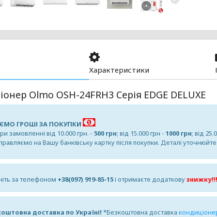
Характеристики
іонер Olmo OSH-24FRH3 Серія EDGE DELUXE
ЄМО ГРОШІ ЗА ПОКУПКИ
и замовленні від 10.000 грн. -
500 грн
; від 15.000 грн -
1000 грн
; від 25.
дправляємо на Вашу банківську картку після покупки. Деталі уточнюйт
іть за телефоном
+38(097) 919-85-15
і отримаєте додаткову
знижку!!
оштовна доставка по Україні!
*Безкоштовна доставка
кондиціоне