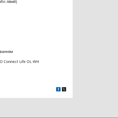
бо лівий)
уванням
 Connect Life OL-WH