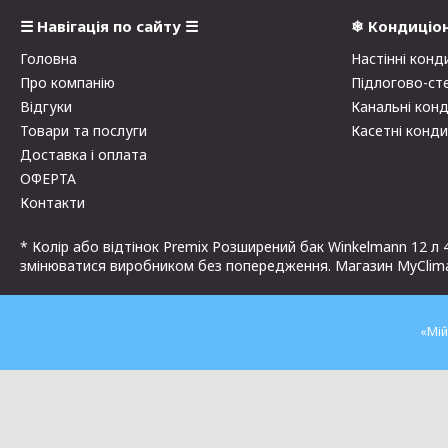
☰ Навігація по сайту ☰
❄ Кондиціо
Головна
Настінні конд
Про компанію
Підлогово-ст
Відгуки
Канальні кон
Товари та послуги
Касетні конд
Доставка і оплата
ОФЕРТА
Контакти
* Колір або відтінок Premix Розширений бак Winkelmann 12 л 
змінюватися виробником без попередження. Магазин MyClimat