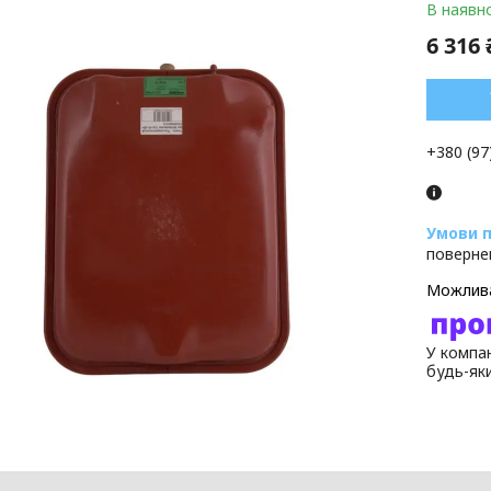
В наявно
6 316 
+380 (97
поверне
У компан
будь-як