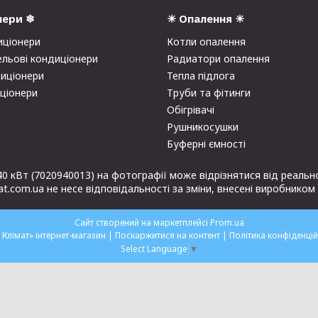
нери ❄
☀ Опалення ☀
иціонери
Котли опалення
ельові кондиціонери
Радиатори опалення
диціонери
Тепла підлога
иціонери
Труби та фітинги
Обігрівачі
Рушникосушки
Буферні ємності
40 кВт (7020940013) на фотографії може відрізнятися від реаль
.com.ua не несе відповідальності за зміни, внесені виробником
Сайт створений на маркетплейсі
Prom.ua
«Мій Клімат» інтернет-магазин |
Поскаржитися на контент
|
Політика конфіденцій
Select Language
▼