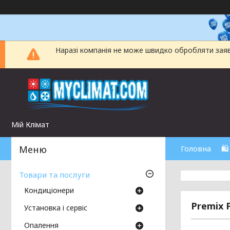
Наразі компанія не може швидко обробляти заявки
Мій Клімат
Головна
🛍
Товари та послуги
Кондиціонери
Premix 
Установка і сервіс
Опалення