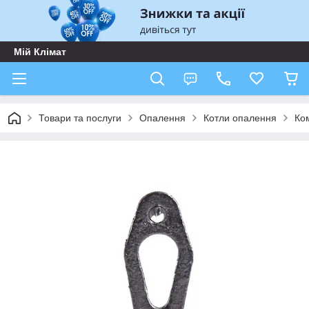
Мій Клімат
Товари та послуги
Опалення
Котли опалення
Ком