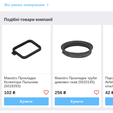
Всі умови повернення
Подібні товари компанії
Maestro Прокладка
Maestro Прокладка труби
Паро
Колектора Пальники
димових газів (5020145)
Airf
(5018393)
опал
1,9х
102
256
42
₴
₴
Купити
Купити