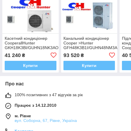
Касетний кондиціонер
Канальний кондиціонер
Підл
CooperallHunter
Cooper >Hunter
конд
GKH18K3BI/GUHN18NK3AO
GFH48K3B1I/GUHN48NM3A1O
Coop
GTH
41 240
93 520
40 
₴
₴
Купити
Купити
Про нас
100% позитивних з 47 відгуків за рік
Працює з 14.12.2010
м. Рівне
вул. Соборна, 67, Рівне, Україна
Контакти