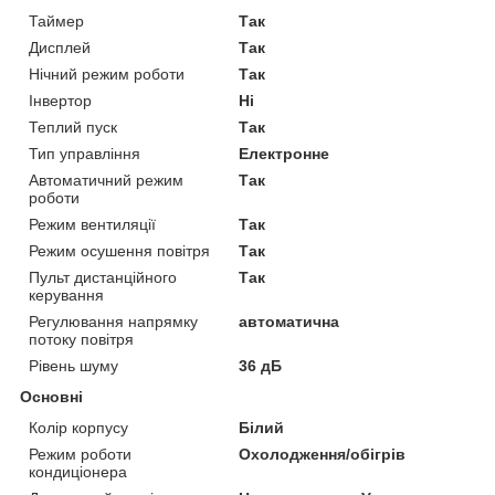
Таймер
Так
Дисплей
Так
Нічний режим роботи
Так
Інвертор
Ні
Теплий пуск
Так
Тип управління
Електронне
Автоматичний режим
Так
роботи
Режим вентиляції
Так
Режим осушення повітря
Так
Пульт дистанційного
Так
керування
Регулювання напрямку
автоматична
потоку повітря
Рівень шуму
36 дБ
Основні
Колір корпусу
Білий
Режим роботи
Охолодження/обігрів
кондиціонера