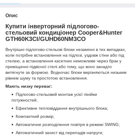
Опис
Купити інверторний підлогово-
стельовий кондиціонер Cooper&Hunter
GTH60K3CI/GUHD60NM3CO
Внутрішні підлогово-стельові блоки незамінні в тих випадках,
коли потрібне встановлення на підлозі, уздовж стіни або під
стелею, а встановлення касетних неможливе через брак у
приміщенні підвісної стелі або тому, що воно занадто
витягнуте за формою. Водночас блоки вирізняються низьким
рівнем шуму та простотою встановлення.
Мають низку переваг:
Підлогово-стельовий монтаж усієї лінійки
потужностей;
Ефективне тепловіддання внутрішнього блока;
Компактний розмір;
Автоматичне розподілення повітря в режимі SWING;
Автоматичний захист від перепадів напруги;