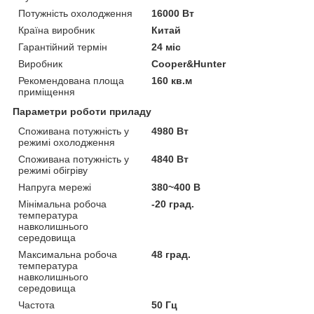
Потужність охолодження
16000 Вт
Країна виробник
Китай
Гарантійний термін
24 міс
Виробник
Cooper&Hunter
Рекомендована площа
160 кв.м
приміщення
Параметри роботи приладу
Споживана потужність у
4980 Вт
режимі охолодження
Споживана потужність у
4840 Вт
режимі обігріву
Напруга мережі
380~400 В
Мінімальна робоча
-20 град.
температура
навколишнього
середовища
Максимальна робоча
48 град.
температура
навколишнього
середовища
Частота
50 Гц