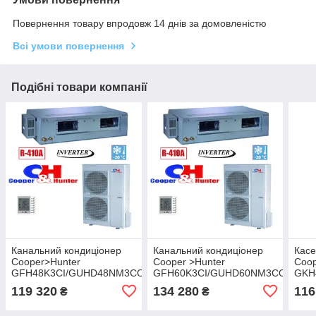
Повернення товару впродовж 14 днів за домовленістю
Всі умови повернення
Подібні товари компанії
Канальний кондиціонер
Канальний кондиціонер
Касе
Cooper>Hunter
Cooper >Hunter
Coop
GFH48K3CI/GUHD48NM3CO
GFH60K3CI/GUHD60NM3CO
GKH
Inverter
Inverter
Inver
119 320
134 280
116
₴
₴