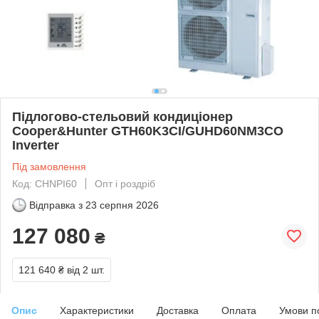
Підлогово-стельовий кондиціонер
Cooper&Hunter GTH60K3CI/GUHD60NM3CO
Inverter
Під замовлення
Код: CHNPI60
Опт і роздріб
Відправка з
23 серпня 2026
127 080
₴
121 640 ₴
від 2 шт.
Опис
Характеристики
Доставка
Оплата
Умови п