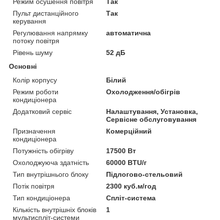
Режим осушення повітря
Так
Пульт дистанційного
Так
керування
Регулювання напрямку
автоматична
потоку повітря
Рівень шуму
52 дБ
Основні
Колір корпусу
Білий
Режим роботи
Охолодження/обігрів
кондиціонера
Додатковий сервіс
Налаштування, Установка,
Сервісне обслуговування
Призначення
Комерційний
кондиціонера
Потужність обігріву
17500 Вт
Охолоджуюча здатність
60000 BTU/г
Тип внутрішнього блоку
Підлогово-стельовий
Потік повітря
2300 куб.м/год
Тип кондиціонера
Спліт-система
Кількість внутрішніх блоків
1
мультиспліт-системи