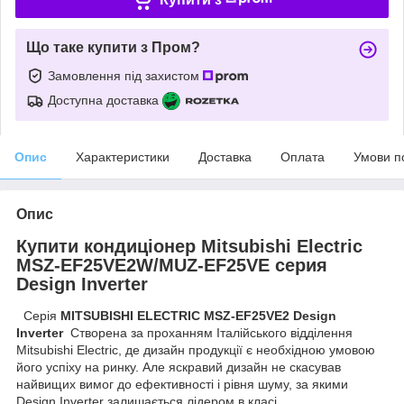
Що таке купити з Пром?
Замовлення під захистом
Доступна доставка
Опис
Характеристики
Доставка
Оплата
Умови п
Опис
Купити кондиціонер Mitsubishi Electric
MSZ-EF25VE2W/MUZ-EF25VE серия
Design Inverter
Серія
MITSUBISHI ELECTRIC MSZ-EF25VE2 Design
Inverter
Створена за проханням Італійського відділення
Mitsubishi Electric, де дизайн продукції є необхідною умовою
його успіху на ринку. Але яскравий дизайн не скасував
найвищих вимог до ефективності і рівня шуму, за якими
Design Inverter залишається лідером в класі.