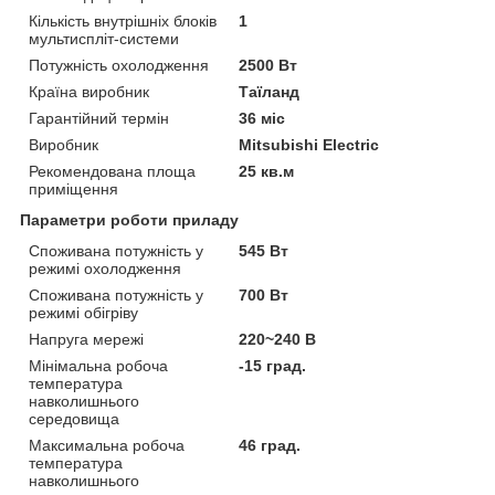
Кількість внутрішніх блоків
1
мультиспліт-системи
Потужність охолодження
2500 Вт
Країна виробник
Таїланд
Гарантійний термін
36 міс
Виробник
Mitsubishi Electric
Рекомендована площа
25 кв.м
приміщення
Параметри роботи приладу
Споживана потужність у
545 Вт
режимі охолодження
Споживана потужність у
700 Вт
режимі обігріву
Напруга мережі
220~240 В
Мінімальна робоча
-15 град.
температура
навколишнього
середовища
Максимальна робоча
46 град.
температура
навколишнього