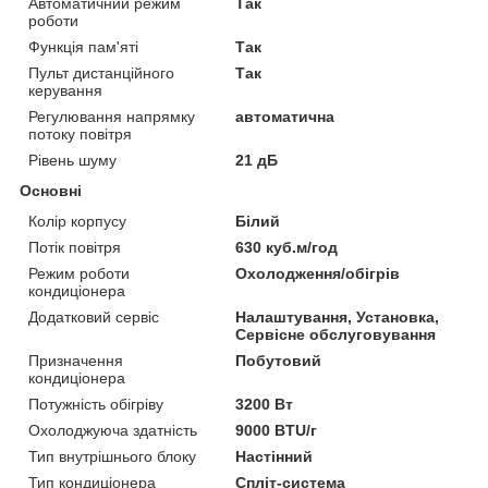
Автоматичний режим
Так
роботи
Функція пам'яті
Так
Пульт дистанційного
Так
керування
Регулювання напрямку
автоматична
потоку повітря
Рівень шуму
21 дБ
Основні
Колір корпусу
Білий
Потік повітря
630 куб.м/год
Режим роботи
Охолодження/обігрів
кондиціонера
Додатковий сервіс
Налаштування, Установка,
Сервісне обслуговування
Призначення
Побутовий
кондиціонера
Потужність обігріву
3200 Вт
Охолоджуюча здатність
9000 BTU/г
Тип внутрішнього блоку
Настінний
Тип кондиціонера
Спліт-система