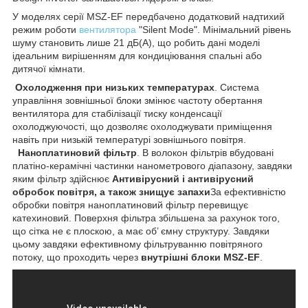
У моделях серії MSZ-EF передбачено додатковий надтихий
режим роботи
вентилятора
"Silent Mode". Мінімальний рівень
шуму становить лише 21 дБ(А), що робить дані моделі
ідеальним вирішенням для кондиціювання спальні або
дитячої кімнати.
Охолодження при низьких температурах
. Система
управління зовнішньої блоки змінює частоту обертання
вентилятора для стабілізації тиску конденсації
охолоджуючості, що дозволяє охолоджувати приміщення
навіть при низькій температурі зовнішнього повітря.
Наноплатиновий фільтр
. В волокон фільтрів вбудовані
платіно-керамічні частинки нанометрового діапазону, завдяки
яким фільтр здійснює
Антивірусний і антивірусний
обробок повітря, а також знищує запахи
За ефективністю
обробки повітря наноплатиновий фільтр перевищує
катехиновий. Поверхня фільтра збільшена за рахунок того,
що сітка не є плоскою, а має об’ ємну структуру. Завдяки
цьому завдяки ефективному фільтруванню повітряного
потоку, що проходить через
внутрішні блоки MSZ-EF
.