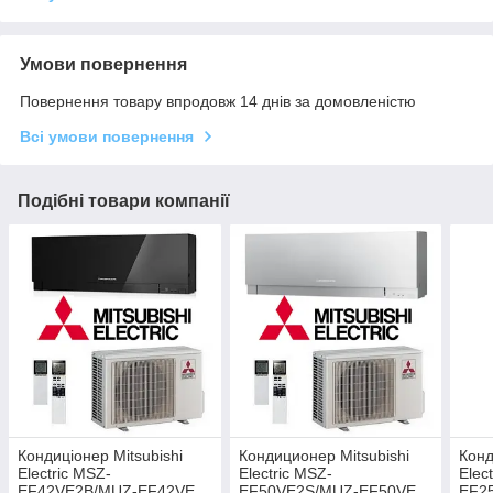
Умови повернення
Повернення товару впродовж 14 днів за домовленістю
Всі умови повернення
Подібні товари компанії
Кондиціонер Mitsubishi
Кондиционер Mitsubishi
Конд
Electric MSZ-
Electric MSZ-
Elec
EF42VE2B/MUZ-EF42VE
EF50VE2S/MUZ-EF50VE
EF2