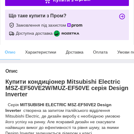
Що таке купити з Пром?
Замовлення під захистом
Доступна доставка
Опис
Характеристики
Доставка
Оплата
Умови п
Опис
Купити кондиціонер Mitsubishi Electric
MSZ-EF50VE2W/MUZ-EF50VE серія Design
Inverter
Серія
MITSUBISHI ELECTRIC MSZ-EF50VE2 Design
Inverter
створена за запитом італійського відділення
Mitsubishi Electric, де дизайн виробу є необхідною умовою
його успіху на ринку. Але яскравий дизайн не скасувати
найвищих вимог до ефективності та рівня шуму, за якими
Design Inverter залишається лідером у класі.