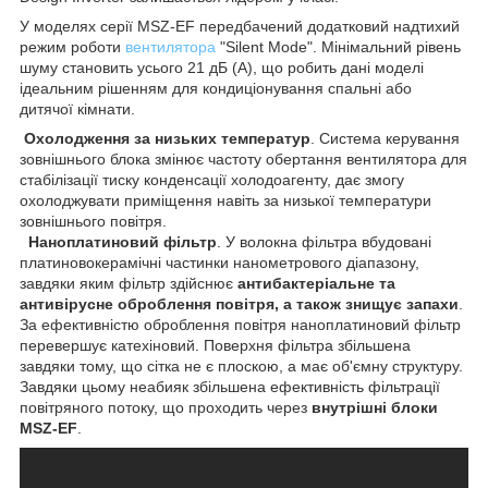
У моделях серії MSZ-EF передбачений додатковий надтихий
режим роботи
вентилятора
"Silent Mode". Мінімальний рівень
шуму становить усього 21 дБ (А), що робить дані моделі
ідеальним рішенням для кондиціонування спальні або
дитячої кімнати.
Охолодження за низьких температур
. Система керування
зовнішнього блока змінює частоту обертання вентилятора для
стабілізації тиску конденсації холодоагенту, дає змогу
охолоджувати приміщення навіть за низької температури
зовнішнього повітря.
Наноплатиновий фільтр
. У волокна фільтра вбудовані
платиновокерамічні частинки нанометрового діапазону,
завдяки яким фільтр здійснює
антибактеріальне та
антивірусне оброблення повітря, а також знищує запахи
.
За ефективністю оброблення повітря наноплатиновий фільтр
перевершує катехіновий. Поверхня фільтра збільшена
завдяки тому, що сітка не є плоскою, а має об'ємну структуру.
Завдяки цьому неабияк збільшена ефективність фільтрації
повітряного потоку, що проходить через
внутрішні блоки
MSZ-EF
.