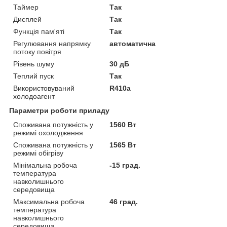
Таймер
Так
Дисплей
Так
Функція пам'яті
Так
Регулювання напрямку
автоматична
потоку повітря
Рівень шуму
30 дБ
Теплий пуск
Так
Використовуваний
R410a
холодоагент
Параметри роботи приладу
Споживана потужність у
1560 Вт
режимі охолодження
Споживана потужність у
1565 Вт
режимі обігріву
Мінімальна робоча
-15 град.
температура
навколишнього
середовища
Максимальна робоча
46 град.
температура
навколишнього
середовища