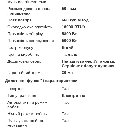
мультиспліт-системи
Рекомендована площа
50 кв.м
приміщення
Потік повітря
660 куб.м/год
Охолоджуюча здатність
18000 BTU/г
Потужність обігріву
5800 Вт
Потужність охолодження
5000 Вт
Колір корпусу
Білий
Країна виробник
Таїланд
Додатковий сервіс
Налаштування, Установка,
Сервісне обслуговування
Гарантійний термін
36 міс
Додаткові функції і характеристики
Інвертор
Так
Тип управління
Електронне
Автоматичний режим
Так
роботи
Нічний режим роботи
Так
Пульт дистанційного
Так
керування