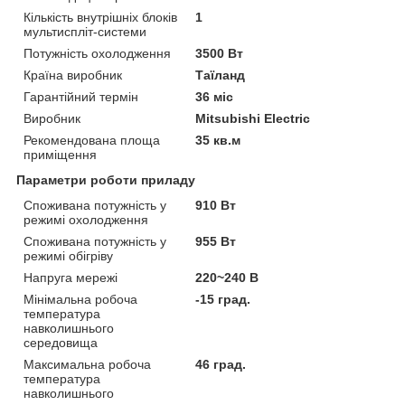
Кількість внутрішніх блоків
1
мультиспліт-системи
Потужність охолодження
3500 Вт
Країна виробник
Таїланд
Гарантійний термін
36 міс
Виробник
Mitsubishi Electric
Рекомендована площа
35 кв.м
приміщення
Параметри роботи приладу
Споживана потужність у
910 Вт
режимі охолодження
Споживана потужність у
955 Вт
режимі обігріву
Напруга мережі
220~240 В
Мінімальна робоча
-15 град.
температура
навколишнього
середовища
Максимальна робоча
46 град.
температура
навколишнього