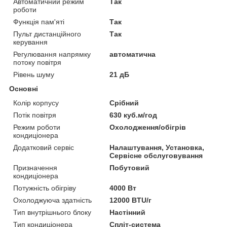
Автоматичний режим
Так
роботи
Функція пам'яті
Так
Пульт дистанційного
Так
керування
Регулювання напрямку
автоматична
потоку повітря
Рівень шуму
21 дБ
Основні
Колір корпусу
Срібний
Потік повітря
630 куб.м/год
Режим роботи
Охолодження/обігрів
кондиціонера
Додатковий сервіс
Налаштування, Установка,
Сервісне обслуговування
Призначення
Побутовий
кондиціонера
Потужність обігріву
4000 Вт
Охолоджуюча здатність
12000 BTU/г
Тип внутрішнього блоку
Настінний
Тип кондиціонера
Спліт-система