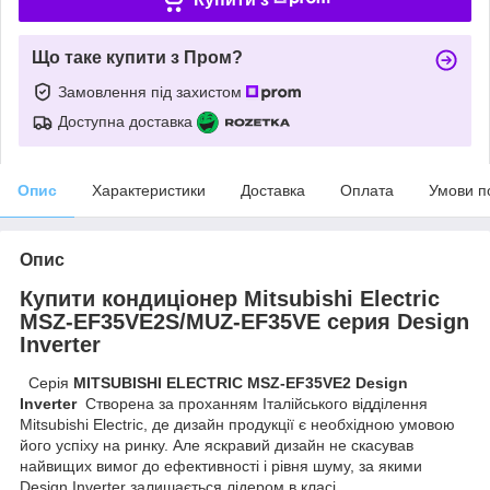
Що таке купити з Пром?
Замовлення під захистом
Доступна доставка
Опис
Характеристики
Доставка
Оплата
Умови п
Опис
Купити кондиціонер Mitsubishi Electric
MSZ-EF35VE2S/MUZ-EF35VE серия Design
Inverter
Серія
MITSUBISHI ELECTRIC MSZ-EF35VE2 Design
Inverter
Створена за проханням Італійського відділення
Mitsubishi Electric, де дизайн продукції є необхідною умовою
його успіху на ринку. Але яскравий дизайн не скасував
найвищих вимог до ефективності і рівня шуму, за якими
Design Inverter залишається лідером в класі.