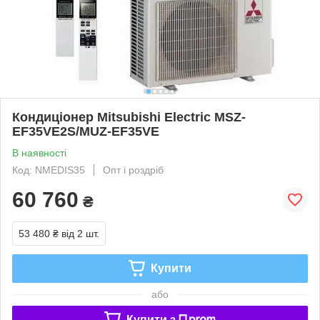
Кондиціонер Mitsubishi Electric MSZ-
EF35VE2S/MUZ-EF35VE
В наявності
Код: NMEDIS35
Опт і роздріб
60 760
₴
53 480 ₴
від 2 шт.
Купити
або
Купити з