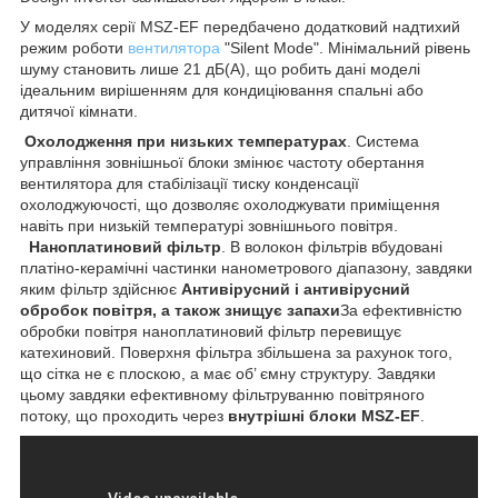
У моделях серії MSZ-EF передбачено додатковий надтихий
режим роботи
вентилятора
"Silent Mode". Мінімальний рівень
шуму становить лише 21 дБ(А), що робить дані моделі
ідеальним вирішенням для кондиціювання спальні або
дитячої кімнати.
Охолодження при низьких температурах
. Система
управління зовнішньої блоки змінює частоту обертання
вентилятора для стабілізації тиску конденсації
охолоджуючості, що дозволяє охолоджувати приміщення
навіть при низькій температурі зовнішнього повітря.
Наноплатиновий фільтр
. В волокон фільтрів вбудовані
платіно-керамічні частинки нанометрового діапазону, завдяки
яким фільтр здійснює
Антивірусний і антивірусний
обробок повітря, а також знищує запахи
За ефективністю
обробки повітря наноплатиновий фільтр перевищує
катехиновий. Поверхня фільтра збільшена за рахунок того,
що сітка не є плоскою, а має об’ ємну структуру. Завдяки
цьому завдяки ефективному фільтруванню повітряного
потоку, що проходить через
внутрішні блоки MSZ-EF
.