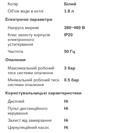
Колір
Білий
Об'єм води в котлі
1.8 л
Електричні параметри
Напруга мережі
380~400 В
Клас захисту корпусів
IP20
електронного
устаткування
Частота
50 Гц
Опалення
Максимальний робочий
3 бар
тиск системи опалення
Мінімальний робочий тиск
0.5 бар
системи опалення
Користувальницькі характеристики
Дисплей
Ні
Пульт дистанційного
Ні
керування
Захист від замерзання
Ні
Циркуляційний насос
Ні