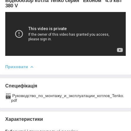
Відеообзор котла Tenko серия "Економ" 4.5 кВт
380 V
Приховати
Специфікація
Руководство_по_монтажу_и_эксплуатации_котлов_Tenko.
pdf
Характеристики