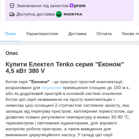
Замовлення під захистом
Доступна доставка
Опис
Характеристики
Доставка
Оплата
Умови п
Опис
Купити Електел Tenko серия "Економ"
4,5 кВт 380 V
Котли серії
"Економ"
- це пристрої простий комплектації,
розраховане для
опалення
приміщення площею до 150 м.к.,
або як додатковий пристрій в основній системі опалення.
Котли цієї серії незважаючи на просту комплектацію і
невисоку ціну оснащені 2-ступчастою системою захисту, яка
захищає від перегріву пристрою, капілярним термостатом, що
дозволяє плавно регулювати температуру в межах 30-90 °С,
термометром і світловими індикаторами, для зорового
контролю роботи пристрою, а також виведення для
вимикання циркуляційного насосу. У складі цієї серії