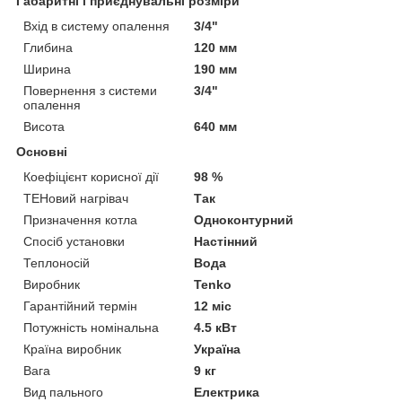
Габаритні і приєднувальні розміри
Вхід в систему опалення
3/4"
Глибина
120 мм
Ширина
190 мм
Повернення з системи
3/4"
опалення
Висота
640 мм
Основні
Коефіцієнт корисної дії
98 %
ТЕНовий нагрівач
Так
Призначення котла
Одноконтурний
Спосіб установки
Настінний
Теплоносій
Вода
Виробник
Tenko
Гарантійний термін
12 міс
Потужність номінальна
4.5 кВт
Країна виробник
Україна
Вага
9 кг
Вид пального
Електрика