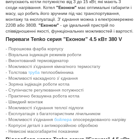
випускають котли потужністю від 3 до 15 кВт, які мають 3
сходи нагрівання. Котел
"Економ"
має оптимальні габарити і
масу, що робить його зручним під час транспортування,
монтажу та експлуатації. З' єднання можна з електромережею
220В або 380В.
"Економ"
- це ідеальний пристрій по
співвідношенні якості, функціональних можливостей і вартості.
Переваги Tenko серия "Економ" 4.5 кВт 380 V
- Порошкова фарба корпусу
- Візуальна індикація режимів роботи
- Вмонтований термовідекатор
- Можливості з'єднання кімнатного термостату
- Толстова
труба
теплообмінника
- Можливості каскадного з' єднання
- Зоряна індікація роботи котла
- Ступінчасте регулювання потужності
- Практично безшумна робота котла
- Швидкий монтаж
- Можливості з'єднання теплої підлоги
- Експлуатація з багатотаристним лічильником
- Можливості з'єднання
бойлера
опосередкованого нагріву
- Корпусні деталі з антикорозійною обробкою
- Невисокі масогабаритні показники