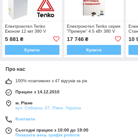
Електрокотел Tenko
Електрокотел Tenko серия
Елек
Економ 12 квт 380 V
"Преміум" 4.5 кВт 380 V
Стан
5 881
17 746
10 
₴
₴
Купити
Купити
Про нас
100% позитивних з 47 відгуків за рік
Працює з 14.12.2010
м. Рівне
вул. Соборна, 67, Рівне, Україна
Контакти
Сьогодні працює з 10:00 до 19:00
Показати весь графік роботи