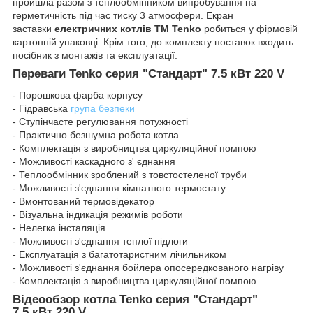
пройшла разом з теплообмінником випробування на
герметичність під час тиску 3 атмосфери. Екран
заставки
електричних котлів ТМ Tenko
робиться у фірмовій
картонній упаковці. Крім того, до комплекту поставок входить
посібник з монтажів та експлуатації.
Переваги Tenko серия "Стандарт" 7.5 кВт 220 V
- Порошкова фарба корпусу
- Гідравська
група безпеки
- Ступінчасте регулювання потужності
- Практично безшумна робота котла
- Комплектація з виробництва циркуляційної помпою
- Можливості каскадного з' єднання
- Теплообмінник зроблений з товстостеленої труби
- Можливості з'єднання кімнатного термостату
- Вмонтований термовідекатор
- Візуальна індикація режимів роботи
- Нелегка інсталяція
- Можливості з'єднання теплої підлоги
- Експлуатація з багатотаристним лічильником
- Можливості з'єднання бойлера опосередкованого нагріву
- Комплектація з виробництва циркуляційної помпою
Відеообзор котла Tenko серия "Стандарт"
7,5 кВт 220 V