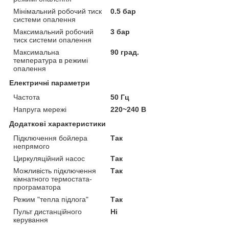
Мінімальний робочий тиск
0.5 бар
системи опалення
Максимальний робочий
3 бар
тиск системи опалення
Максимальна
90 град.
температура в режимі
опалення
Електричні параметри
Частота
50 Гц
Напруга мережі
220~240 В
Додаткові характеристики
Підключення бойлера
Так
непрямого
Циркуляційний насос
Так
Можливість підключення
Так
кімнатного термостата-
програматора
Режим "тепла підлога"
Так
Пульт дистанційного
Ні
керування