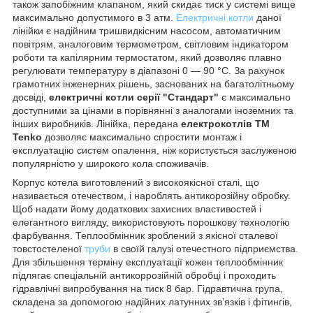
також запобіжним клапаном, який скидає тиск у системі вище
максимально допустимого в 3 атм.
Електричні котли
даної
лінійки є надійним тришвидкісним насосом, автоматичним
повітрям, аналоговим термометром, світловим індикатором
роботи та капілярним термостатом, який дозволяє плавно
регулювати температуру в діапазоні 0 — 90 °С. За рахунок
грамотних інженерних рішень, заснованих на багатолітньому
досвіді,
електричні котли серії "Стандарт"
є максимально
доступними за цінами в порівнянні з аналогами іноземних та
інших виробників. Лінійка, передана
електрокотлів ТМ
Tenko
дозволяє максимально спростити монтаж і
експлуатацію систем опалення, ніж користується заслуженою
популярністю у широкого кола споживачів.
Корпус котела виготовлений з високоякісної сталі, що
називається отечеством, і нароблять антикорозійну обробку.
Щоб надати йому додаткових захисних властивостей і
елегантного вигляду, використовують порошкову технологію
фарбування. Теплообмінник зроблений з якісної сталевої
товстостеленої
труби
в своїй галузі отечестного підприємства.
Для збільшення терміну експлуатації кожен теплообмінник
підлягає спеціальній антикоррозійній обробці і проходить
гідравлічні випробування на тиск 8 бар. Гідравтична група,
складена за допомогою надійних латунних зв’язків і фітингів,