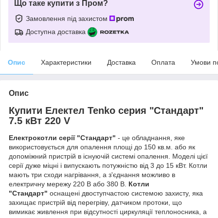
Що таке купити з Пром?
Замовлення під захистом
Доступна доставка
Опис
Характеристики
Доставка
Оплата
Умови п
Опис
Купити Електел Tenko серия "Стандарт"
7.5 кВт 220 V
Електрокотли серії "Стандарт"
- це обладнання, яке
використовується для опалення площі до 150 кв.м. або як
допоміжний пристрій в існуючій системі опалення. Моделі цієї
серії дуже міцні і випускають потужністю від 3 до 15 кВт. Котли
мають три сходи нагрівання, а з'єднання можливо в
електричну мережу 220 В або 380 В.
Котли
"Стандарт"
оснащені двоступчастою системою захисту, яка
захищає пристрій від перегріву, датчиком протоки, що
вимикає живлення при відсутності циркуляції теплоносника, а