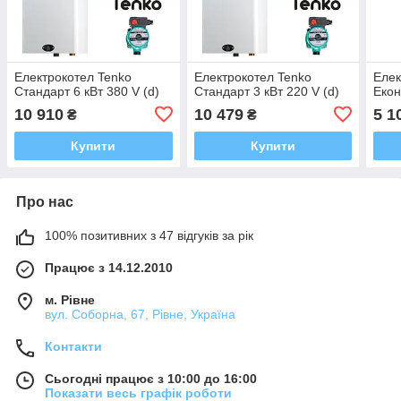
Електрокотел Tenko
Електрокотел Tenko
Елек
Стандарт 6 кВт 380 V (d)
Стандарт 3 кВт 220 V (d)
Екон
10 910
10 479
5 1
₴
₴
Купити
Купити
Про нас
100% позитивних з 47 відгуків за рік
Працює з 14.12.2010
м. Рівне
вул. Соборна, 67, Рівне, Україна
Контакти
Сьогодні працює з 10:00 до 16:00
Показати весь графік роботи