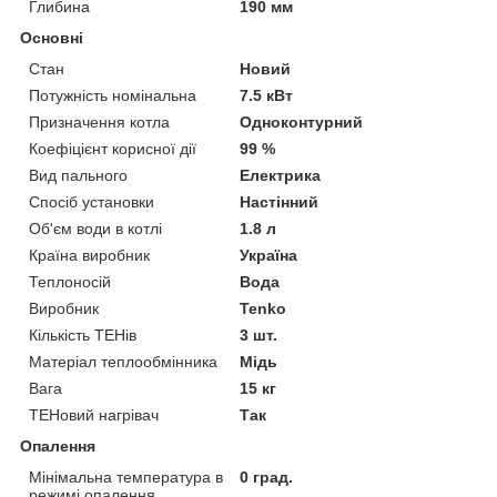
Глибина
190 мм
Основні
Стан
Новий
Потужність номінальна
7.5 кВт
Призначення котла
Одноконтурний
Коефіцієнт корисної дії
99 %
Вид пального
Електрика
Спосіб установки
Настінний
Об'єм води в котлі
1.8 л
Країна виробник
Україна
Теплоносій
Вода
Виробник
Tenko
Кількість ТЕНів
3 шт.
Матеріал теплообмінника
Мідь
Вага
15 кг
ТЕНовий нагрівач
Так
Опалення
Мінімальна температура в
0 град.
режимі опалення