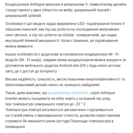
Кондиціонери ArtVogue виконані в унікальному V- символічному дизайні
і представлені у двох областях на вибір: дзеркальний чорний і
дзеркальний срібний.
Особливості цієї моделі надає викривлене LED- підсвічування бічних V-
образних панелей, яке під час роботи на охолодження випромінює
синє світіння, а під час роботи на обігрів - помаранчеве, що надає
внутрішній ближній вишуканості. Коли є бажання, ця підсвічування
можна вимкнути.
Іншою особливістю є додаткове встановлення кондиціонера Wi - Fi-
модуля (Wi - Fi ready), завдяки якому кондиціонером можна керувати за
допомогою мобільного додатка Android або iOS з будь-якого куточка
світу, де є доступ до Інтернету.
Висока надійність, сучасність, високі показники енергоефективності та
приголомшливий дизайн нікого не залишать байдужим!
Також, дуже важливо, що
кондиціонери Neoclima
- серія ArtVogue
Inverter можуть працювати на обігу навіть у холодний час року,
при температурі зовнішнього повітря до -20 ° C
Температура повітря регулюється автоматично і підтримується
на сталий рівень з максимальною точністю, дозволяє користувачеві
отримати Як зменшити ризик застуди Перепади температури в
приміщенні.