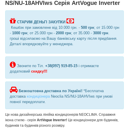
NS/NU-18AHVIws Серія ArtVogue Inverter
СТАРИМ ДЕНЬГІ ЗАКУПКИ
Кешбэк при замовлене від 10.000 грн. -
500 грн
; от 15.000 грн
-
1000 грн
; от 25.000 грн -
2000 грн
; от 35.000 -
3000 грн
.
гроші відсилаємо на Вашу банківську карту після придбання.
Деталі впорядковуйте у менеджера.
Звоните по Тіл.
+38(097) 919-85-15
і отримаєте
додатковий
скидку!!!
Безкоштовна доставка по Україні!
*Бесплатна
доставка
кондиціонера
Neoclia NS/NU-18AHVIws при умові
повної передоплати.
Це нова дизайнерська лінійка кондиціонерів NEOCLIMA. Справжня
ікона стилю - серія
ArtVogue Inverter!
Це кондиціонери для будинків,
будинків та будинків різного розміру.