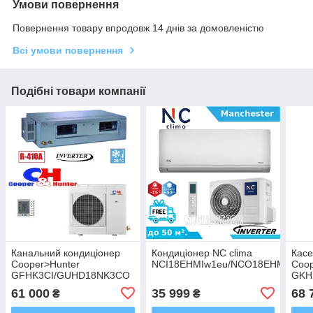
Умови повернення
Повернення товару впродовж 14 днів за домовленістю
Всі умови повернення
Подібні товари компанії
Канальний кондиціонер
Кондиціонер NC clima
Касе
Cooper>Hunter
NCI18EHMIw1eu/NCO18EHMIw1eu
Coop
GFHK3CI/GUHD18NK3CO
GKH
Inverter
Inver
61 000
35 999
68 
₴
₴