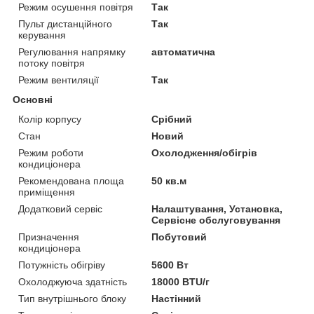
Режим осушення повітря
Так
Пульт дистанційного
Так
керування
Регулювання напрямку
автоматична
потоку повітря
Режим вентиляції
Так
Основні
Колір корпусу
Срібний
Стан
Новий
Режим роботи
Охолодження/обігрів
кондиціонера
Рекомендована площа
50 кв.м
приміщення
Додатковий сервіс
Налаштування, Установка,
Сервісне обслуговування
Призначення
Побутовий
кондиціонера
Потужність обігріву
5600 Вт
Охолоджуюча здатність
18000 BTU/г
Тип внутрішнього блоку
Настінний