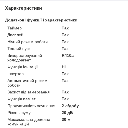
Характеристики
Додаткові функції і характеристики
Таймер
Так
Дисплей
Так
Нічний режим роботи
Так
Теплий пуск
Так
Використовуваний
R410a
холодоагент
Функція іонізації
Ні
Інвертор
Так
Автоматичний режим
Так
роботи
Захист від замерзання
Так
Функція пам'яті
Так
Продуктивність осушення
2 л/добу
Рівень шуму
20 дБ
Максимальна довжина
30 м
комунікацій