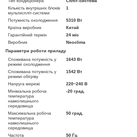
Тип кондиціонера
Спліт-система
Кількість внутрішніх блоків
1
мультиспліт-системи
Потужність охолодження
5310 Вт
Країна виробник
Китай
Гарантійний термін
24 міс
Виробник
Neoclima
Параметри роботи приладу
Споживана потужність у
1643 Вт
режимі охолодження
Споживана потужність у
1542 Вт
режимі обігріву
Напруга мережі
220~240 В
Мінімальна робоча
-20 град.
температура
навколишнього
середовища
Максимальна робоча
50 град.
температура
навколишнього
середовища
Частота
50 Гц