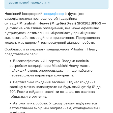
умови повної передоплати.
Настінний інверторний
кондиціонер
із функцією
самодіагностики несправностей і аварійних
ситуацій
Mitsubishi Heavy (Міцубісі Хеві) SRK20ZSPR-S
—
це сучасне кліматичне обладнання, яке може ефективно
підтримувати оптимальний мікроклімат у приміщеннях
житлового або комерційного призначення. Представлена
модель має широкий температурний діапазон роботи.
Особливості та переваги кондиціонерів Mitsubishi Heavy
представленої серії:
Високоефективний інвертор. Завдяки новітнім
розробкам кондиціонери Mitsubishi Heavy мають
найвищий рівень енергоощадження, що набагато
перевершують параметри конкурентів.
Вертикальне гойдання заслінки. Під час гойдання
заслінку можна налаштувати на будь-який кут від 0° до
90°. Режим гойдання заслінки означає, що заслінка
гойдається вгору-вниз.
Автоматична робота. У цьому режимі відбувається
автоматичний вибір між обігріванням, охолодженням і
сушінням.