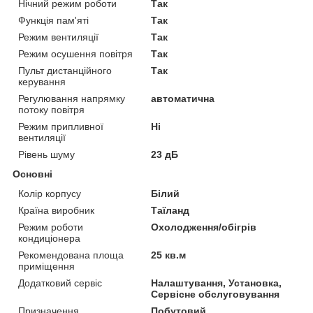
Нічний режим роботи
Так
Функція пам'яті
Так
Режим вентиляції
Так
Режим осушення повітря
Так
Пульт дистанційного
Так
керування
Регулювання напрямку
автоматична
потоку повітря
Режим припливної
Ні
вентиляції
Рівень шуму
23 дБ
Основні
Колір корпусу
Білий
Країна виробник
Таїланд
Режим роботи
Охолодження/обігрів
кондиціонера
Рекомендована площа
25 кв.м
приміщення
Додатковий сервіс
Налаштування, Установка,
Сервісне обслуговування
Призначення
Побутовий