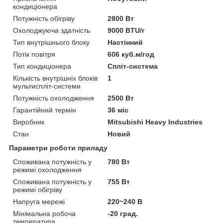
кондиціонера
Потужність обігріву
2800 Вт
Охолоджуюча здатність
9000 BTU/г
Тип внутрішнього блоку
Настінний
Потік повітря
606 куб.м/год
Тип кондиціонера
Спліт-система
Кількість внутрішніх блоків
1
мультиспліт-системи
Потужність охолодження
2500 Вт
Гарантійний термін
36 міс
Виробник
Mitsubishi Heavy Industries
Стан
Новий
Параметри роботи приладу
Споживана потужність у
780 Вт
режимі охолодження
Споживана потужність у
755 Вт
режимі обігріву
Напруга мережі
220~240 В
Мінімальна робоча
-20 град.
температура