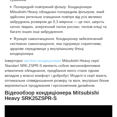
Попередній повітряний фільтр. Кондиціонери
Mitsubishi Heavy обладнані попереднім фільтром, який
здійснює ретельне очищення повітря від усіх великих
забруднень розміром до 0,3 мікрона — це пил, шерсть
хатніх тварин, алергенний пилок рослин, пилові кліщі та
багато інших інші забруднення.
Функція самоочищення. Кондиціонер забезпечений
системою самоочищення, яка підтримує сприятливе,
здорове середовище у внутрішньому блоці
кондиціонера.
Інверторні
настінні кондиціонери
Mitsubishi Heavy серії
Standart SRK-ZSPR-S являють собою високоефективне
кліматичне обладнання, придбання якого стане гідним
вкладом у власні комфорт і добробут. Моделі із серії мають
оптимальне співвідношення розміру та ваги, внутрішні блоки
вирізняються продуманим і ергономічним дизайном.
Відеообзор кондиціонера Mitsubishi
Heavy SRK25ZSPR-S