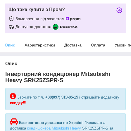
Що таке купити з Пром?
Замовлення під захистом
Доступна доставка
Опис
Характеристики
Доставка
Оплата
Умови п
Опис
Інверторний кондиціонер Mitsubishi
Heavy SRK25ZSPR-S
Звоните по тіл.
+38(097) 919-85-15
і отримайте додаткову
скидку!!!
Безкоштовна доставка по Україні!
*Бесплатна
доставка
кондиціонера Mitsubishi Heavy
SRK25ZSPR-S за