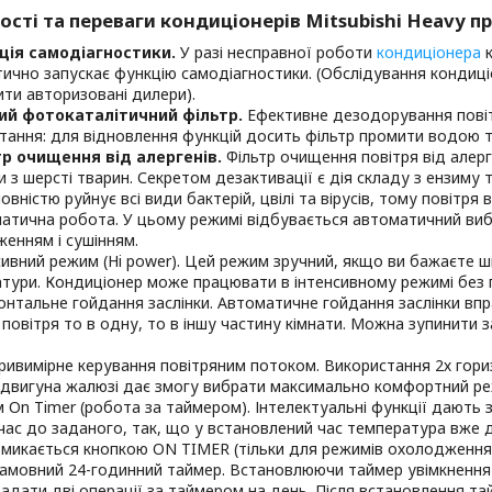
сті та переваги кондиціонерів Mitsubishi Heavy пр
ція самодіагностики.
У разі несправної роботи
кондиціонера
к
ично запускає функцію самодіагностики. (Обслідування кондиц
ти авторизовані дилери).
ий фотокаталітичний фільтр.
Ефективне дезодорування повіт
тання: для відновлення функцій досить фільтр промити водою т
р очищення від алергенів.
Фільтр очищення повітря від алерг
и з шерсті тварин. Секретом дезактивації є дія складу з ензиму 
овністю руйнує всі види бактерій, цвілі та вірусів, тому повітря
атична робота. У цьому режимі відбувається автоматичний вибі
енням і сушінням.
сивний режим (Hi power). Цей режим зручний, якщо ви бажаєте 
тури. Кондиціонер може працювати в інтенсивному режимі без 
онтальне гойдання заслінки. Автоматичне гойдання заслінки впр
 повітря то в одну, то в іншу частину кімнати. Можна зупинити з
ривимірне керування повітряним потоком. Використання 2х гори
двигуна жалюзі дає змогу вибрати максимально комфортний р
 On Timer (робота за таймером). Інтелектуальні функції дають 
час до заданого, так, що у встановлений час температура вже 
микається кнопкою ON TIMER (тільки для режимів охолодження й
амовний 24-годинний таймер. Встановлюючи таймер увімкнення 
адати дві операції за таймером на день. Після встановлення та