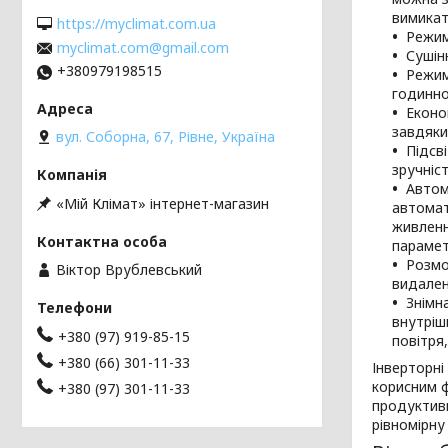
вимикат
https://myclimat.com.ua
Режим
myclimat.com@gmail.com
Сушін
+380979198515
Режим
годинно
Еконо
завдяки
вул. Соборна, 67, Рівне, Україна
Підсв
зручніс
Автом
«Мій Клімат» інтернет-магазин
автомат
живленн
парамет
Розмо
Віктор Врублевський
видален
Знімн
внутріш
+380 (97) 919-85-15
повітря
+380 (66) 301-11-33
Інверторні
корисним ф
+380 (97) 301-11-33
продуктивн
рівномірну