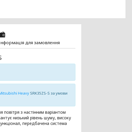
Інформація для замовлення
S
itsubishi Heavy
SRK35ZS-S за умови
 повітря з настінним варіантом
рантує низький рівень шуму, високу
функціонал, передбачена система