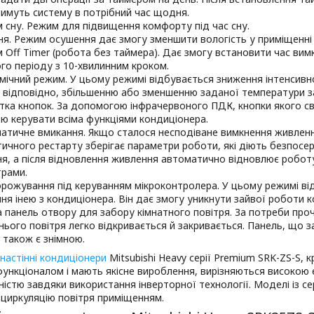
имуть систему в потрібний час щодня.
 сну. Режим для підвищення комфорту під час сну.
ня. Режим осушення дає змогу зменшити вологість у приміщенні 
 Off Timer (робота без таймера). Дає змогу встановити час вим
го періоду з 10-хвилинним кроком.
мічний режим. У цьому режимі відбувається зниження інтенсивн
 відповідно, збільшенню або зменшенню заданої температури з
ітка кнопок. За допомогою інфрачервоного ПДК, кнопки якого сві
тю керувати всіма функціями кондиціонера.
атичне вмикання. Якщо сталося несподіване вимкнення живленн
ичного рестарту зберігає параметри роботи, які діють безпос
я, а після відновлення живлення автоматично відновлює робот
рами.
рожування під керуванням мікроконтролера. У цьому режимі в
ня інею з кондиціонера. Він дає змогу уникнути зайвої роботи 
а панель отвору для забору кімнатного повітря. За потреби про
нього повітря легко відкривається й закривається. Панель, що 
, також є знімною.
настінні кондиціонери
Mitsubishi Heavy серії Premium SRK-ZS-S, 
ункціоналом і мають якісне вироблення, вирізняються високою 
істю завдяки використання інверторної технології. Моделі із с
 циркуляцію повітря приміщенням.