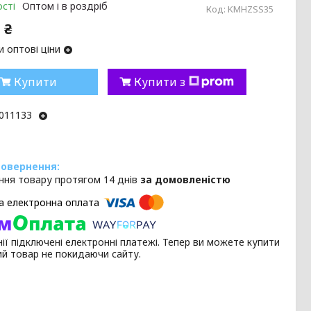
сті
Оптом і в роздріб
Код:
KMHZSS35
 ₴
 оптові ціни
Купити
Купити з
011133
ння товару протягом 14 днів
за домовленістю
ії підключені електронні платежі. Тепер ви можете купити
ий товар не покидаючи сайту.