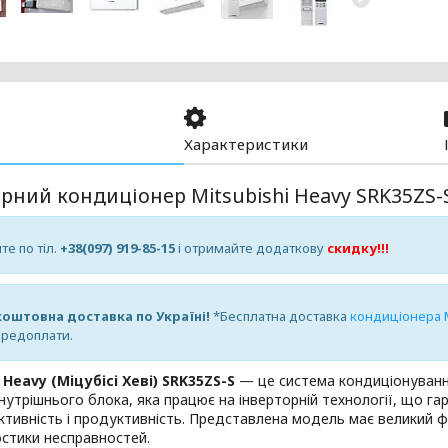
Характеристики
рний кондиціонер Mitsubishi Heavy SRK35ZS-
те по тіл.
+38(097) 919-85-15
і отримайте додаткову
скидку!!!
оштовна доставка по Україні!
*Бесплатна доставка
кондиціонера M
ередоплати.
 Heavy (Міцубісі Хеві) SRK35ZS-S
— це система кондиціонування
утрішнього блока, яка працює на інверторній технології, що га
тивність і продуктивність. Представлена модель має великий 
стики несправностей.