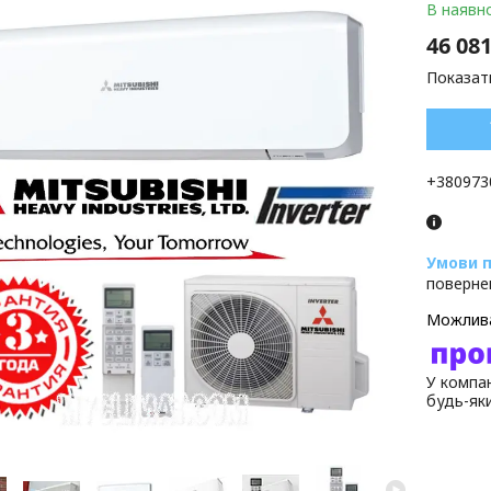
В наявно
46 081
Показати
+380973
поверне
У компан
будь-як