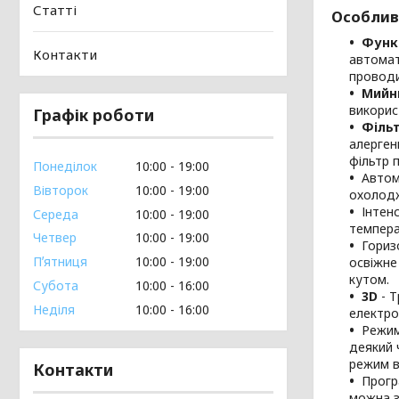
Статті
Особливо
Функ
Контакти
автомат
проводи
Мийн
викорис
Графік роботи
Фільт
алерген
фільтр п
Понеділок
10:00
19:00
Автом
Вівторок
10:00
19:00
охолодж
Інтен
Середа
10:00
19:00
темпера
Четвер
10:00
19:00
Гориз
Пʼятниця
10:00
19:00
освіжне
кутом.
Субота
10:00
16:00
3D
- Т
Неділя
10:00
16:00
електро
Режим
деякий 
режим в
Контакти
Прогр
можна з