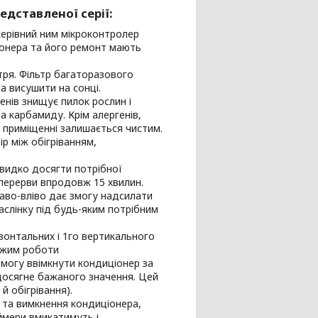
едставленої серії:
ерівний ним мікроконтролер
іонера та його ремонт мають
ря. Фільтр багаторазового
а висушити на сонці.
енів знищує пилок рослин і
та карбамиду. Крім алергенів,
 в приміщенні залишається чистим.
р між обігріванням,
швидко досягти потрібної
перерви впродовж 15 хвилин.
аво-вліво дає змогу надсилати
аслінку під будь-яким потрібним
зонтальних і 1го вертикального
ежим роботи
змогу ввімкнути кондиціонер за
досягне бажаного значення. Цей
 обігрівання).
та вимкнення кондиціонера,
ймери вмикатимуть і