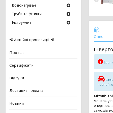
Водонагрівачі
Труби та фітинги
Інструмент
Опис
📢 Акційні пропозиції 📢
Інверто
Про нас
Звони
Сертифікати
Відгуки
Безк
повної п
Доставка і оплата
Mitsubishi
монтажу вн
Новини
енергоефек
самодіагно