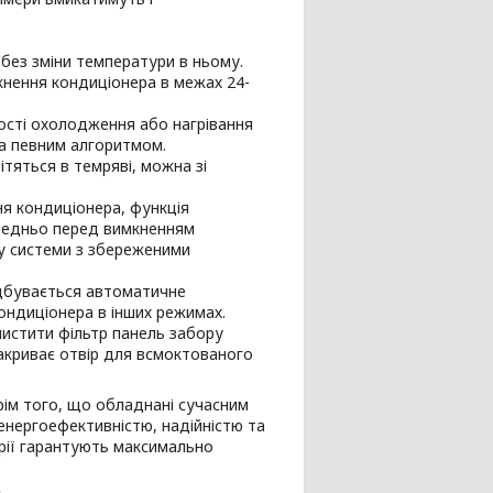
без зміни температури в ньому.
кнення кондиціонера в межах 24-
ості охолодження або нагрівання
а певним алгоритмом.
тяться в темряві, можна зі
я кондиціонера, функція
ередньо перед вимкненням
у системи з збереженими
ідбувається автоматичне
кондиціонера в інших режимах.
чистити фільтр панель забору
закриває отвір для всмоктованого
крім того, що обладнані сучасним
енергоефективністю, надійністю та
ерії гарантують максимально