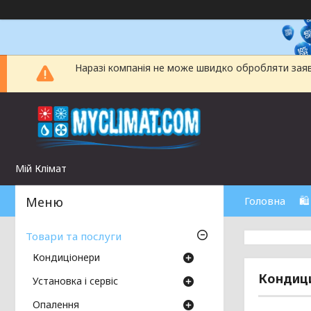
Наразі компанія не може швидко обробляти заявки
Мій Клімат
Головна
🛍
Товари та послуги
Кондиціонери
Кондици
Установка і сервіс
Опалення