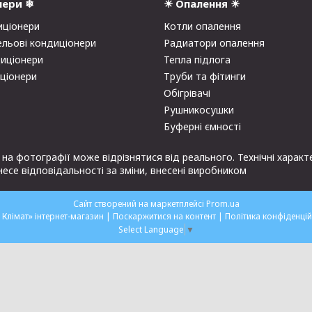
нери ❄
☀ Опалення ☀
иціонери
Котли опалення
ельові кондиціонери
Радиатори опалення
диціонери
Тепла підлога
иціонери
Труби та фітинги
Обігрівачі
Рушникосушки
Буферні ємності
S на фотографії може відрізнятися від реального. Технічні хара
се відповідальності за зміни, внесені виробником
Сайт створений на маркетплейсі
Prom.ua
«Мій Клімат» інтернет-магазин |
Поскаржитися на контент
|
Політика конфіденцій
Select Language
▼