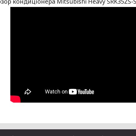
зор кондиціонера Mitsubishi Heavy SRK35ZS-