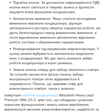
Підсвітка кнопок. За допомогою інфрачервоного ПДК,
кнопки якого світяться в темряві, можна зі зручністю
керувати всіма функціями кондиціонера.
Автоматичне вмикання. Якщо сталося несподіване
вимкнення живлення кондиціонера, функція
автоматичного рестарту зберігає параметри роботи, які
діють безпосередньо перед вимкненням живлення, а
після відновлення живлення автоматично відновлює
роботу системи з збереженими параметрами.
Розморожування під керуванням мікроконтролера. У
цьому режимі відбувається автоматичне видалення
інею з кондиціонера. Він дає змогу уникнути зайвої
роботи кондиціонера в інших режимах.
Знімна панель отвору для забору кімнатного повітря.
За потреби прочистити фільтр панель забору
внутрішнього повітря легко відкривається й
закривається. Панель, що закриває отвір для
всмоктованого повітря, також є знімною.
Інверторні
настінні кондиціонери
Mitsubishi Heavy серії
Premium SRK-ZS-S, крім того, що обладнані сучасним
корисним функціоналом і мають якісне вироблення,
вирізняються високою енергоефективністю, надійністю та