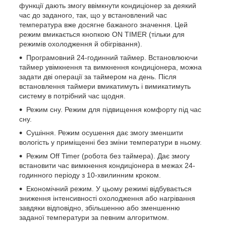
функції дають змогу ввімкнути кондиціонер за деякий
час до заданого, так, що у встановлений час
температура вже досягне бажаного значення. Цей
режим вмикається кнопкою ON TIMER (тільки для
режимів охолодження й обігрівання).
Програмовний 24-годинний таймер. Встановлюючи
таймер увімкнення та вимкнення кондиціонера, можна
задати дві операції за таймером на день. Після
встановлення таймери вмикатимуть і вимикатимуть
систему в потрібний час щодня.
Режим сну. Режим для підвищення комфорту під час
сну.
Сушіння. Режим осушення дає змогу зменшити
вологість у приміщенні без зміни температури в ньому.
Режим Off Timer (робота без таймера). Дає змогу
встановити час вимкнення кондиціонера в межах 24-
годинного періоду з 10-хвилинним кроком.
Економічний режим. У цьому режимі відбувається
зниження інтенсивності охолодження або нагрівання
завдяки відповідно, збільшенню або зменшенню
заданої температури за певним алгоритмом.