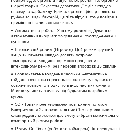
повітря від алергенів знищує пилок рослин і алергени з
шерсті тварин. Секретом дезактивації є дія складу з
ензиму та карбамиду. Крім алергенів, фільтр повністю
руйнує всі види бактерій, цвілі та вірусів, тому повітря в
приміщенні залишається чистим.
Автоматична робота. У цьому режимі відбувається
автоматичний вибір між обігріванням, охолодженням і
сушінням.
Інтенсивний режим (Hi power). Цей режим зручний,
якщо ви бажаєте швидко досягти потрібної
температури. Кондиціонер може працювати в
інтенсивному режимі без перерви впродовж 15 хвилин.
Горизонтальне гойдання заслінки. Автоматичне
гойдання заслінки вправо-вліво дає змогу надсилати
освіжне повітря то в одну, то в іншу частину кімнати.
Можна зупинити заслінку під будь-яким потрібним
кутом.
3D
- Тривимірне керування повітряним потоком.
Використання 2х горизонтальних і 1го вертикального
електродвигуна жалюзі дає змогу вибрати максимально
комфортний режим роботи
Режим On Timer (робота за таймером). Інтелектуальні