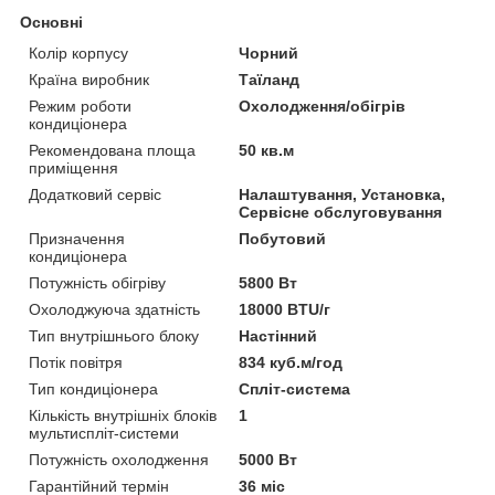
Основні
Колір корпусу
Чорний
Країна виробник
Таїланд
Режим роботи
Охолодження/обігрів
кондиціонера
Рекомендована площа
50 кв.м
приміщення
Додатковий сервіс
Налаштування, Установка,
Сервісне обслуговування
Призначення
Побутовий
кондиціонера
Потужність обігріву
5800 Вт
Охолоджуюча здатність
18000 BTU/г
Тип внутрішнього блоку
Настінний
Потік повітря
834 куб.м/год
Тип кондиціонера
Спліт-система
Кількість внутрішніх блоків
1
мультиспліт-системи
Потужність охолодження
5000 Вт
Гарантійний термін
36 міс