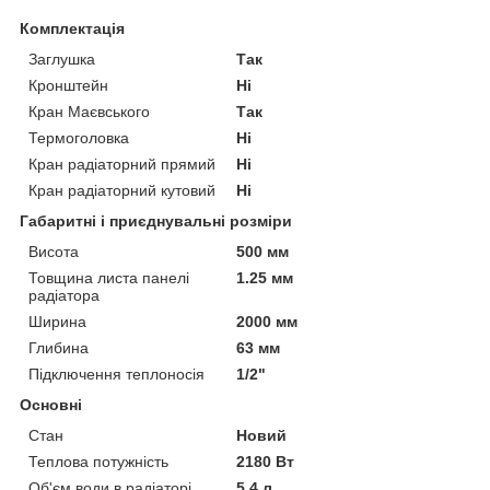
Комплектація
Заглушка
Так
Кронштейн
Ні
Кран Маєвського
Так
Термоголовка
Ні
Кран радіаторний прямий
Ні
Кран радіаторний кутовий
Ні
Габаритні і приєднувальні розміри
Висота
500 мм
Товщина листа панелі
1.25 мм
радіатора
Ширина
2000 мм
Глибина
63 мм
Підключення теплоносія
1/2"
Основні
Стан
Новий
Теплова потужність
2180 Вт
Об'єм води в радіаторі
5.4 л