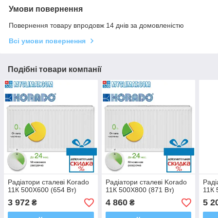
Умови повернення
Повернення товару впродовж 14 днів за домовленістю
Всі умови повернення
Подібні товари компанії
Радіатори сталеві Korado
Радіатори сталеві Korado
Раді
11К 500Х600 (654 Bт)
11К 500Х800 (871 Bт)
11К 
3 972
4 860
5 2
₴
₴