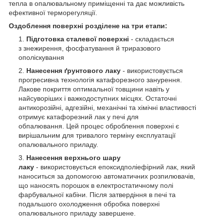
тепла в опалювальному приміщенні та дає можливість
ефективної терморегуляції.
Оздоблення поверхні розділене на три етапи:
Підготовка сталевої поверхні
- складається
з знежирення, фосфатування й триразового
ополіскування
Нанесення ґрунтового лаку
- використовується
прогресивна технологія катафорезного занурення.
Лакове покриття оптимальної товщини навіть у
найсуворіших і важкодоступних місцях. Остаточні
антикорозійні, адгезійні, механічні та хімічні властивості
отримує катафорезний лак у печі для
обпалювання. Цей процес оброблення поверхні є
вирішальним для тривалого терміну експлуатації
опалювального приладу.
Нанесення верхнього шару
лаку
- використовується епоксидполіефірний лак, який
наноситься за допомогою автоматичних розпилювачів,
що наносять порошок в електростатичному полі
фарбувальної кабіни. Після затвердіння в печі та
подальшого охолодження обробка поверхні
опалювального приладу завершене.