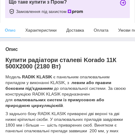
Що таке купити з Пром?
Замовлення під захистом
Опис
Характеристики
Доставка
Оплата
Умови п
Опис
Купити радіатори сталеві Korado 11К
500Х2000 (2180 Bт)
Модель
RADIK KLASIK
є панельним опалювальним
приладом у виконанні KLASIK, з
лев
им або правим
боковим під'єднанням
до опалювальної системи. За своєю
конструкцією RADIK KLASIK предназначен
для
опалювальних систем із примусовою або
природною циркуляцією
їй
.
З заднього боку RADIK KLASIK приварені дві верхні та дві
нижні кріпильні скоби. У опалювальних приладів завдовжки
1800 мм і більше — шість приварених скоб. Винятком є
панельні опалювальні прилади заввишки 200 мм, у яких