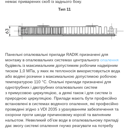
немає приварених скоб із заднього боку.
Тип 11
Панельні опалювальні прилади RADIK призначені для
монтажу в опалювальних системах центрального
опалення
будівель із максимальним допустимим робочим надмірним
тиском 1,0 МПа, у яких як теплоносія використовується вода
або водяні розчини з максимальною допустимою робочою
температурою 110 °C. Опальні прилади призначені для
однотрубних і двотрубних опалювальних систем
з примусовою циркуляцією, а деякі також і для систем із
природною циркуляцією. Прилади мають бути професійно
встановлені в системах водяного опалення, які професійно
проведені згідно з VDI 2035 з урахуванням забезпечення та
охорони проти шкоди причиновому корозії та вапняним
нальотом. Невеликий об'єм води в опалювальному приладі
дає змогу системі опалення гнучко реагувати на потребу