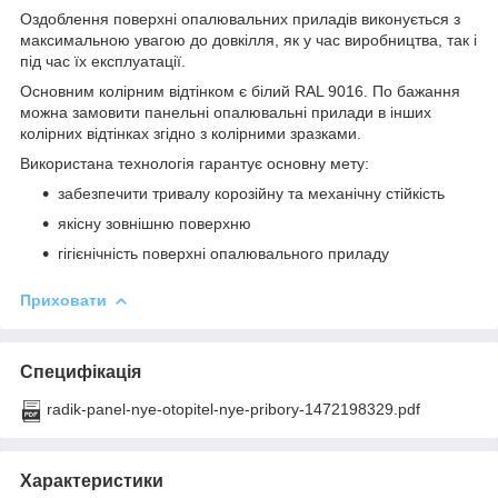
Оздоблення поверхні опалювальних приладів виконується з
максимальною увагою до довкілля, як у час виробництва, так і
під час їх експлуатації.
Основним колірним відтінком є білий RAL 9016. По бажання
можна замовити панельні опалювальні прилади в інших
колірних відтінках згідно з колірними зразками.
Використана технологія гарантує основну мету:
забезпечити тривалу корозійну та механічну стійкість
якісну зовнішню поверхню
гігієнічність поверхні опалювального приладу
Приховати
Специфікація
radik-panel-nye-otopitel-nye-pribory-1472198329.pdf
Характеристики