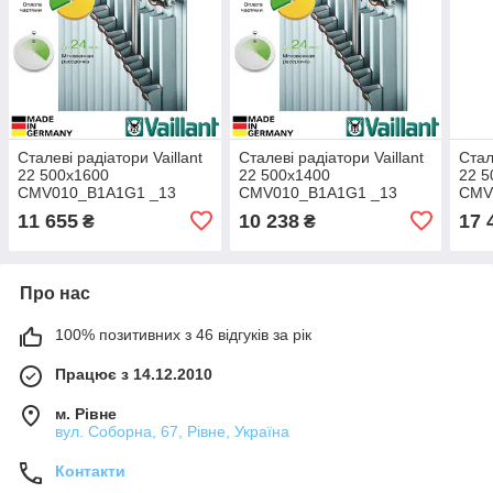
Сталеві радіатори Vaillant
Сталеві радіатори Vaillant
Стал
22 500x1600
22 500x1400
22 5
CMV010_B1A1G1 _13
CMV010_B1A1G1 _13
CMV
11 655
10 238
17 
₴
₴
Про нас
100% позитивних з 46 відгуків за рік
Працює з 14.12.2010
м. Рівне
вул. Соборна, 67, Рівне, Україна
Контакти