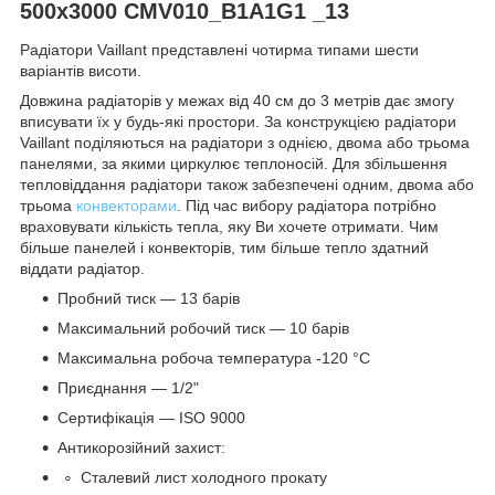
500x3000 CMV010_B1A1G1 _13
Радіатори Vaillant представлені чотирма типами шести
варіантів висоти.
Довжина радіаторів у межах від 40 см до 3 метрів дає змогу
вписувати їх у будь-які простори. За конструкцією радіатори
Vaillant поділяються на радіатори з однією, двома або трьома
панелями, за якими циркулює теплоносій. Для збільшення
тепловіддання радіатори також забезпечені одним, двома або
трьома
конвекторами
. Під час вибору радіатора потрібно
враховувати кількість тепла, яку Ви хочете отримати. Чим
більше панелей і конвекторів, тим більше тепло здатний
віддати радіатор.
Пробний тиск — 13 барів
Максимальний робочий тиск — 10 барів
Максимальна робоча температура -120 °C
Приєднання — 1/2"
Сертифікація — ISO 9000
Антикорозійний захист:
Сталевий лист холодного прокату