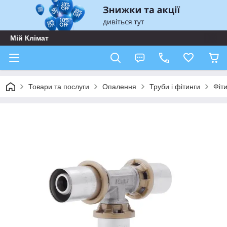
Мій Клімат
Товари та послуги
Опалення
Труби і фітинги
Фіт