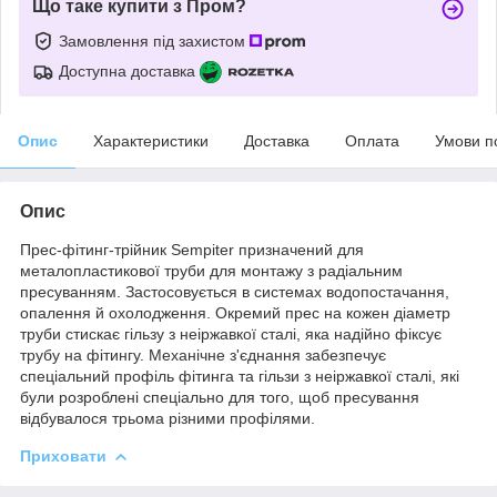
Що таке купити з Пром?
Замовлення під захистом
Доступна доставка
Опис
Характеристики
Доставка
Оплата
Умови п
Опис
Прес-фітинг-трійник Sempiter призначений для
металопластикової труби для монтажу з радіальним
пресуванням. Застосовується в системах водопостачання,
опалення й охолодження. Окремий прес на кожен діаметр
труби стискає гільзу з неіржавкої сталі, яка надійно фіксує
трубу на фітингу. Механічне з'єднання забезпечує
спеціальний профіль фітинга та гільзи з неіржавкої сталі, які
були розроблені спеціально для того, щоб пресування
відбувалося трьома різними профілями.
Приховати