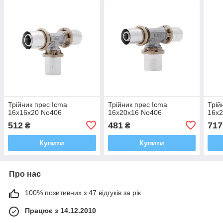
Трійник прес Icma
Трійник прес Icma
Трій
16х16х20 No406
16х20х16 No406
16х
512
481
717
₴
₴
Купити
Купити
Про нас
100% позитивних з 47 відгуків за рік
Працює з 14.12.2010