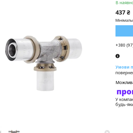
В наявно
437 ₴
Мінімаль
+380 (97
поверне
У компан
будь-як