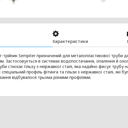
Характеристики
г-трійник Sempiter призначений для металопластикової труби д
м. Застосовується в системах водопостачання, опалення й охо
уби стискає гільзу з неіржавкої сталі, яка надійно фіксує трубу 
 спеціальний профіль фітинга та гільзи з неіржавкої сталі, які б
ання відбувалося трьома різними профілями.