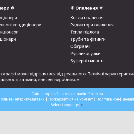
нери ❄
☀ Опалення ☀
иціонери
Котли опалення
ельові кондиціонери
Радиатори опалення
диціонери
Тепла підлога
иціонери
Труби та фітинги
Обігрівачі
Рушникосушки
Буферні ємності
отографії може відрізнятися від реального. Технічні характери
альності за зміни, внесені виробником
Сайт створений на маркетплейсі
Prom.ua
«Мій Клімат» інтернет-магазин |
Поскаржитися на контент
|
Політика конфіденцій
Select Language
▼