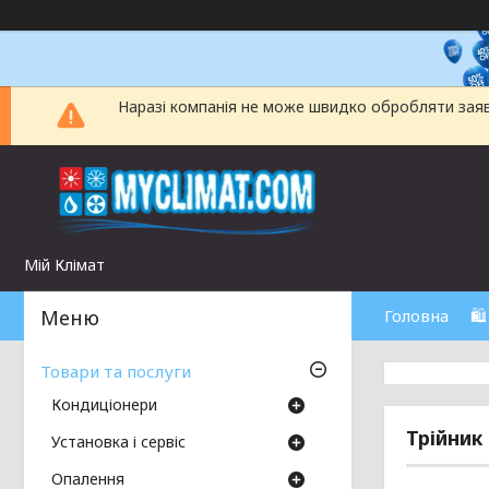
Наразі компанія не може швидко обробляти заявки
Мій Клімат
Головна
🛍
Товари та послуги
Кондиціонери
Трійник
Установка і сервіс
Опалення