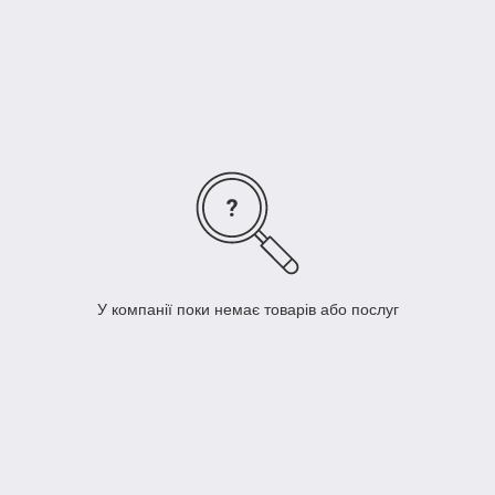
потужностях таких
брендів як PHILIPS і
OSRAM, що гарантує їм
високу якість і тривалий
термін служби.
Асортимент
світлодіодних ламп
TECRO постійно
збільшується, даючи можливість покупцям приймати
оптимальні рішення по освітленню приміщень.
У компанії поки немає товарів або послуг