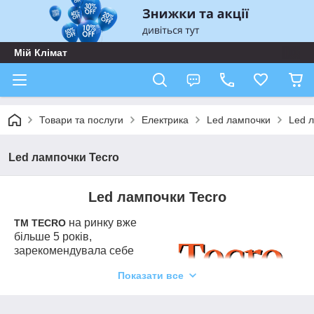
Мій Клімат
Товари та послуги
Електрика
Led лампочки
Led 
Led лампочки Tecro
Led лампочки Tecro
на ринку вже
ТМ TECRO
більше 5 років,
зарекомендувала себе
якісною продукцією з
Показати все
кращих заводів виробників.
Світлодіодні лампи TECRO
виробляються на