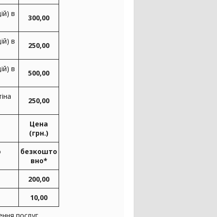
ій) в
300,00
ій) в
250,00
ій) в
500,00
тіна
250,00
Цена
(грн.)
о
безкошто
вно*
200,00
10,00
ння послуг.