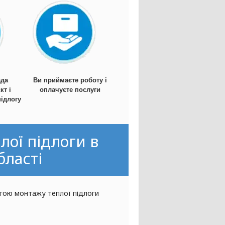
ада
Ви приймаєте роботу і
кт і
оплачуєте послуги
ідлогу
лої підлоги в
бласті
гою монтажу теплої підлоги