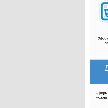
Оформі
а
Оформи
можна 