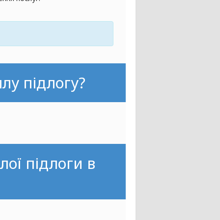
лу підлогу?
лої підлоги в