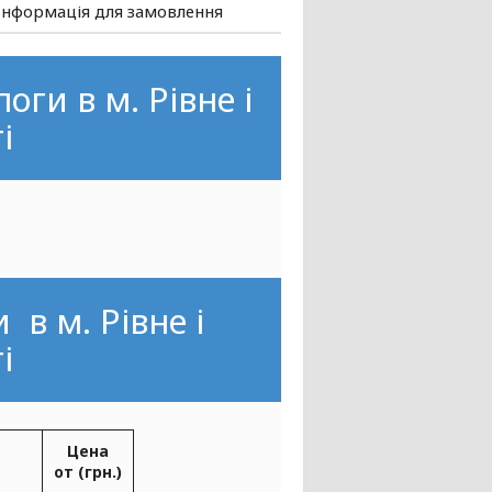
Інформація для замовлення
ги в м. Рівне і
і
 в м. Рівне і
і
Цена
от (грн.)