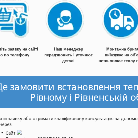
ть заявку на сайті
Наш менеджер
Монтажна бриг
бо по телефону
передзвонить і уточнює
виїжджає на об'є
деталі
встановлює теплу п
Де замовити встановлення теп
Рівному і Рівненській о
ти заявку або отримати кваліфіковану консультацію за допомо
через:
Сайт