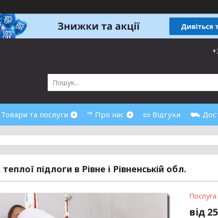
+
 Товари та послуги
™ Про нас
📜 Відгуки
⛟ Дост
теплої підлоги в Рівне і Рівненській обл.
Послуга
від
25