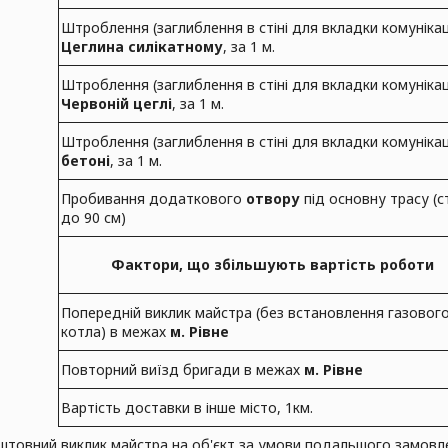
Штроблення (заглиблення в стіні для вкладки комунікац
Цеглина силікатному
, за 1 м.
Штроблення (заглиблення в стіні для вкладки комунікац
Червоній цеглі
, за 1 м.
Штроблення (заглиблення в стіні для вкладки комунікац
бетоні
, за 1 м.
Пробивання додаткового
отвору
під основну трасу (с
до 90 см)
Фактори, що збільшують вартість роботи
Попередній виклик майстра (без встановлення газовог
котла) в межах
м. Рівне
Повторний виїзд бригади в межах
м. Рівне
Вартість доставки в інше місто, 1км.
штовний виклик майстра на об'єкт за умови подальшого замовле