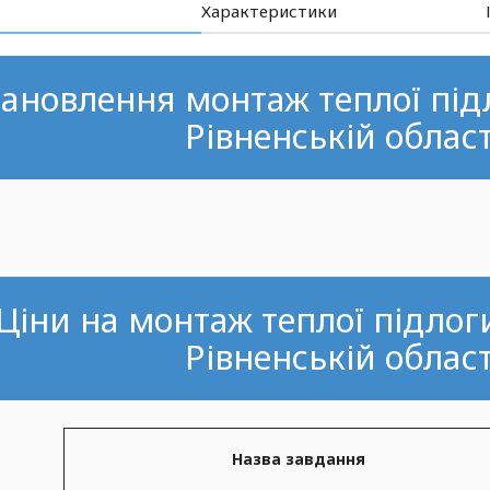
Характеристики
ановлення монтаж теплої підло
Рівненській област
Ціни на монтаж теплої підлоги
Рівненській област
Назва завдання