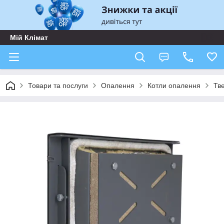
Мій Клімат
Товари та послуги
Опалення
Котли опалення
Тв