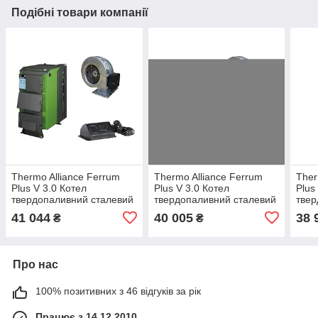
Подібні товари компанії
Thermo Alliance Ferrum
Thermo Alliance Ferrum
Ther
Plus V 3.0 Котел
Plus V 3.0 Котел
Plus
твердопаливний сталевий
твердопаливний сталевий
твер
FSF+ 16 + Вентилятор
FSF+ 16 + Вентилятор
FSF+
41 044
40 005
38 
₴
₴
котла до 40 кВт, "M Plus
котла до 40 кВт, "M Plus
котл
Про нас
100% позитивних з 46 відгуків за рік
Працює з 14.12.2010