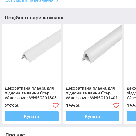
Всі умови повернення
Подібні товари компанії
Декоративна планка для
Декоративна планка для
Деко
піддона та ванни Qtap
піддона та ванни Qtap
підд
Water cover WHI60201803
Water cover WHI60101401
Wate
233
155
155
₴
₴
Купити
Купити
Про нас