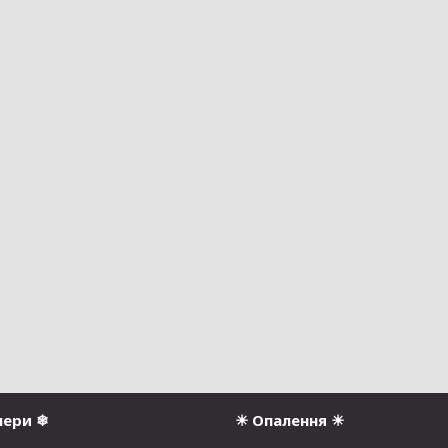
нери ❄
☀ Опалення ☀