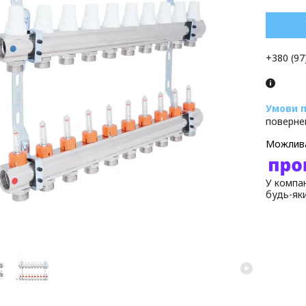
+380 (97
поверне
У компан
будь-як