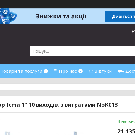
+
 Товари та послуги
™ Про нас
📜 Відгуки
⛟ Дост
р Icma 1" 10 виходів, з витратами NoK013
В наявно
21 135