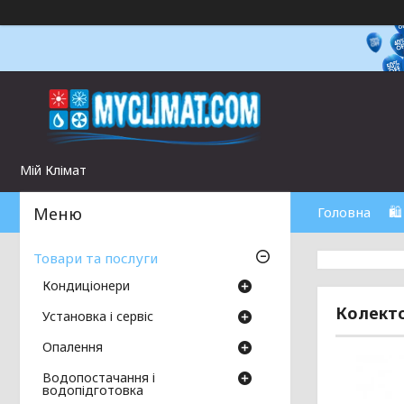
Мій Клімат
Головна
🛍
Товари та послуги
Кондиціонери
Колекто
Установка і сервіс
Опалення
Водопостачання і
водопідготовка