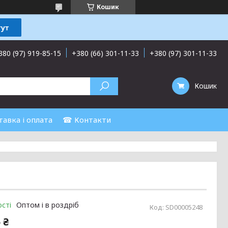
Кошик
380 (97) 919-85-15
+380 (66) 301-11-33
+380 (97) 301-11-33
Кошик
авка і оплата
☎ Контакти
сті
Оптом і в роздріб
Код:
SD00005248
 ₴