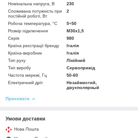
Номінальна напруга, В
230
Споживана потужність при
2
постійній роботі, Вт
Робоча температура, °C
5÷50
Розмір підключення
М30x1,5
Серія
980
Країна реєстрації бренду
Італія
Країна-виробник
Італія
Тип руху
Лінійний
Тип виробу
Сервопривід
Частота мережі, Гц
50-60
Електричний дріт
Незаймистий,
двухполярный
Приховати
Умови доставки
Нова Пошта