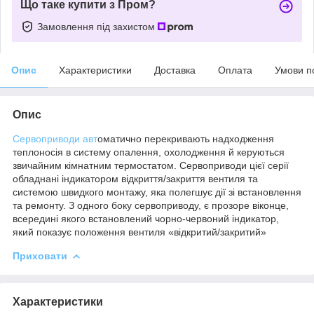
Що таке купити з Пром?
Замовлення під захистом
Опис
Характеристики
Доставка
Оплата
Умови п
Опис
Сервоприводи авт
оматично перекривають надходження
теплоносія в систему опалення, охолодження й керуються
звичайним кімнатним термостатом. Сервоприводи цієї серії
обладнані індикатором відкриття/закриття вентиля та
системою швидкого монтажу, яка полегшує дії зі встановлення
та ремонту. З одного боку сервоприводу, є прозоре віконце,
всередині якого встановлений чорно-червоний індикатор,
який показує положення вентиля «відкритий/закритий»
Приховати
Характеристики