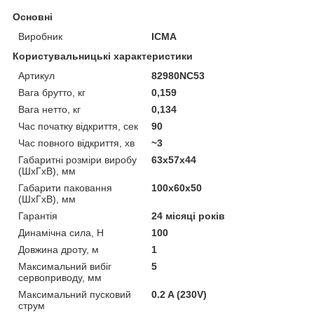
Основні
Виробник
ICMA
Користувальницькі характеристики
Артикул
82980NC53
Вага брутто, кг
0,159
Вага нетто, кг
0,134
Час початку відкриття, сек
90
Час повного відкриття, хв
~3
Габаритні розміри виробу
63х57х44
(ШхГхВ), мм
Габарити паковання
100х60х50
(ШхГхВ), мм
Гарантія
24 місяці років
Динамічна сила, H
100
Довжина дроту, м
1
Максимальний вибіг
5
сервоприводу, мм
Максимальний пусковий
0.2 A (230V)
струм