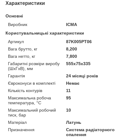
Характеристики
Основні
Виробник
ICMA
Користувальницькі характеристики
Артикул
87K005PT06
Вага брутто, кг
8,200
Вага нетто, кг
7,800
Габаритні розміри виробу
555х75х335
(ШхГхВ), мм
Гарантія
24 місяці років
Євроконуси в комплекті
Немає
Кількість контурів
11
Максимальна робоча
95
температура, °C
Максимальний робочий
10
тиск, бар
Матеріал
Латунь
Призначення
Система радіаторного
опалення