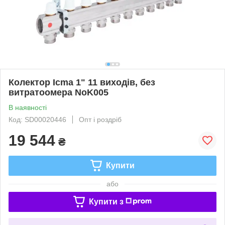
Колектор Icma 1" 11 виходів, без
витратоомера NoK005
В наявності
Код: SD00020446
Опт і роздріб
19 544
₴
Купити
або
Купити з