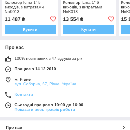
Колектор Icma 1" 5
Колектор Icma 1" 6
Коле
виходів, з витратами
виходів, з витратами
вихо
NoK013
NoK013
NoK
11 487
13 554
15 
₴
₴
Купити
Купити
Про нас
100% позитивних з 47 відгуків за рік
Працює з 14.12.2010
м. Рівне
вул. Соборна, 67, Рівне, Україна
Контакти
Сьогодні працює з 10:00 до 16:00
Показати весь графік роботи
Про нас